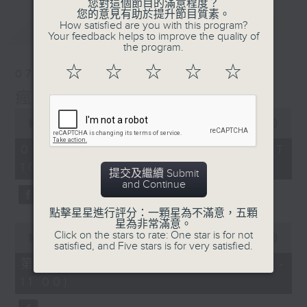
您對這個節目的滿意程度？
您的意見有助於提升節目質素。
How satisfied are you with this program?
最新
LATEST
Your feedback helps to improve the quality of
the program.
☆
☆
☆
☆
☆
07/08/2026
瘋 Show 快活人
0
seconds
00:00
1:37:16
of
1
07/08/2026 - 足本 Full (HKT
hour,
10:00 - 12:00)
37
提交及繼續 Submit
minutes,
and Continue
16
seconds
點擊星星進行評分：一顆星為不滿意，五顆
星為非常滿意。
0
Click on the stars to rate: One star is for not
seconds
00:00
47:50
satisfied, and Five stars is for very satisfied.
of
47
第一部份 Part 1 (HKT 10:04 -
minutes,
11:00)
50
seconds