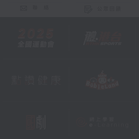
聯 絡
公眾回饋