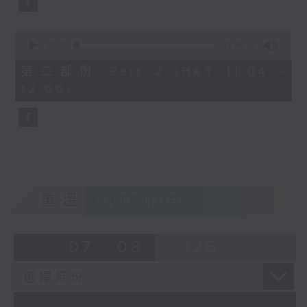
0
seconds
00:00
49:36
of
49
第二部份 Part 2 (HKT 11:04 -
minutes,
12:00)
36
seconds
重溫
CATCHUP
07 - 08
2026