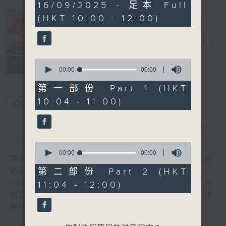
0
16/09/2025 - 足本 Full
seconds
(HKT 10:00 - 12:00)
瘋 Show 快活
人
電台直播
0
聯絡
所有集數
seconds
00:00
00:00
of
0
第一部份 Part 1 (HKT
seconds
10:04 - 11:00)
您喜歡這個節目嗎?
簡介
GIST
0
seconds
00:00
00:00
主持人：李麗蕊、阮德鏘、黃天恩 + 爆谷、余
of
0
第二部份 Part 2 (HKT
詠茵
seconds
一個消閒式的雜誌節目，內容包羅萬有，由每日
11:04 - 12:00)
報上熱門新聞，到經典金曲，世界各地古怪趣
聞，到遊戲都一應俱全。