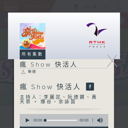
ENG
/
簡
×
全新 RTHK On The Go
取得
一手掌握 RTHK 電台、電視節目
X
所有集數
瘋 Show 快活人
聯絡
瘋 Show 快活人
主持人：李麗蕊、阮德鏘、黃
天恩 + 爆谷、余詠茵
0
seconds
00:00
00:00
of