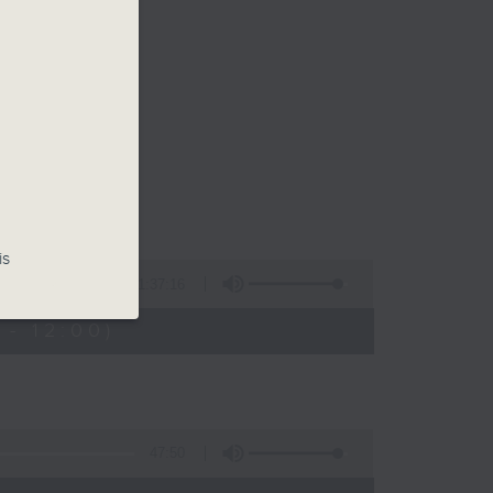
is
1:37:16
- 12:00)
47:50