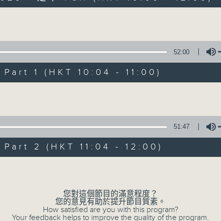
Volume
52:00
art 1 (HKT 10:04 - 11:00)
Volume
瘋 Show 快活人
聯絡
所有集數
51:47
art 2 (HKT 11:04 - 12:00)
您喜歡這個節目嗎?
Volume
您對這個節目的滿意程度？
主持人：李麗蕊、阮德鏘、黃天恩 + 爆谷、
您的意見有助於提升節目質素。
一個消閒式的雜誌節目，內容包羅萬有，由
How satisfied are you with this program?
Your feedback helps to improve the quality of the program.