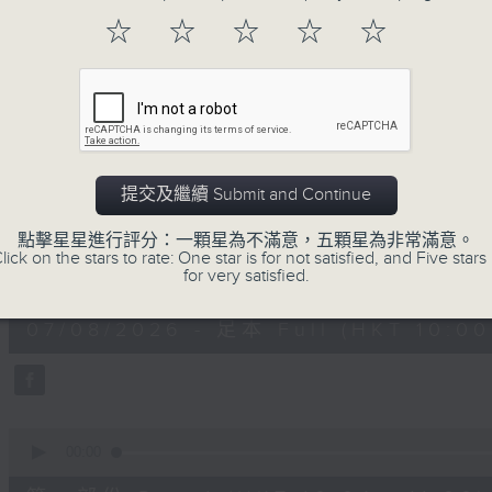
地古怪趣聞，到遊戲都一應俱全。
☆
☆
☆
☆
☆
07/08/2026
提交及繼續 Submit and Continue
瘋 Show 快活人
點擊星星進行評分：一顆星為不滿意，五顆星為非常滿意。
lick on the stars to rate: One star is for not satisfied, and Five stars 
0
for very satisfied.
seconds
00:00
of
1
07/08/2026 - 足本 Full (HKT 10:00 
hour,
37
minutes,
16
seconds
Volume
90%
0
seconds
00:00
of
47