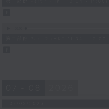
第一部份 Part 1 (HKT 10:04 - 11:00)
minutes,
50
seconds
Volume
90%
0
seconds
00:00
of
49
第二部份 Part 2 (HKT 11:04 - 12:00)
minutes,
36
seconds
Volume
90%
07 - 08
2026
07/08/2026