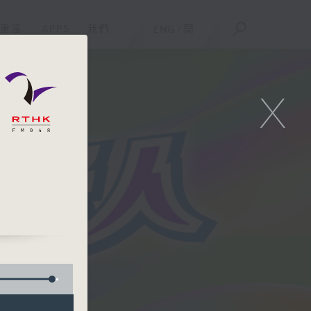
重溫
APPS
我們
ENG
/
簡
X