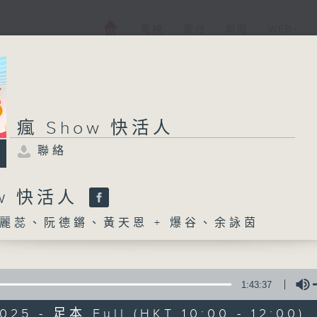
電視
電台
新聞
WEB+
瘋 Show 快活人
聯絡
ow 快活人
麗蕊、阮德鏘、黃天恩 + 爆谷、余詠茵
1:43:37
025 - 足本 Full (HKT 10:00 - 12:00)