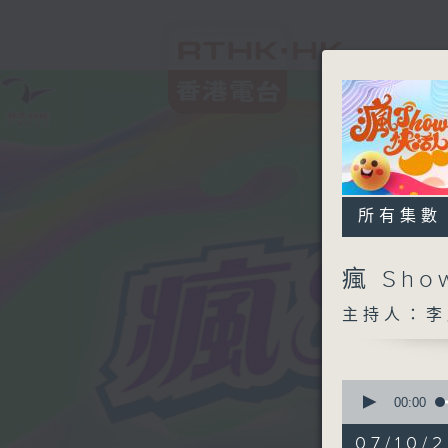
所有集數
瘋 Sh
主持人：李
0
seconds
00:00
of
1
07/10/2