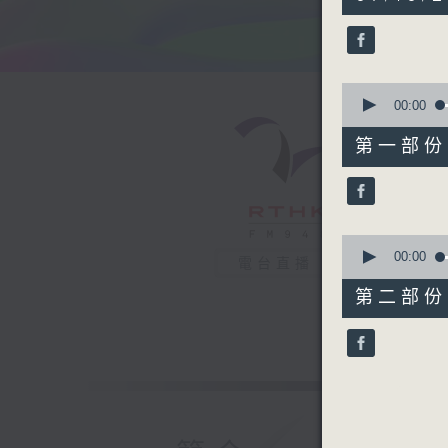
hour,
43
minutes,
37
seconds
90%
0
seconds
00:00
of
52
第一部份 P
minutes,
0
seconds
90%
0
seconds
00:00
電台直播
of
51
第二部份 P
minutes,
47
seconds
90%