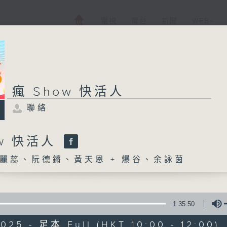
電視
電台
新聞
WEB+
瘋 Show 快活人
聯絡
ow 快活人
麗蕊、阮德鏘、黃天恩 + 爆谷、余詠茵
1:35:50
025 - 足本 Full (HKT 10:00 - 12:00)