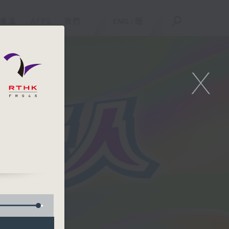
重溫
APPS
我們
ENG
/
簡
X