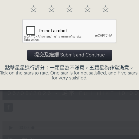
地古怪趣聞，到遊戲都一應俱全。
☆
☆
☆
☆
☆
06/08/2026
提交及繼續 Submit and Continue
瘋 Show 快活人
點擊星星進行評分：一顆星為不滿意，五顆星為非常滿意。
lick on the stars to rate: One star is for not satisfied, and Five stars 
0
for very satisfied.
seconds
00:00
of
1
06/08/2026 - 足本 Full (HKT 10:00
hour,
35
minutes,
34
seconds
Volume
90%
0
seconds
00:00
of
48