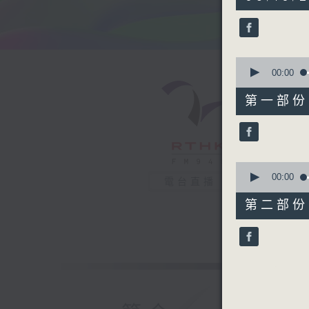
hour,
35
minutes,
50
seconds
90%
0
seconds
00:00
of
48
第一部份 P
minutes,
0
seconds
90%
0
seconds
00:00
電台直播
of
48
第二部份 P
minutes,
0
seconds
90%