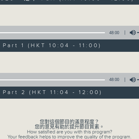
Volume
48:00
art 1 (HKT 10:04 - 11:00)
Volume
瘋 Show 快活人
聯絡
所有集數
48:00
art 2 (HKT 11:04 - 12:00)
您喜歡這個節目嗎?
Volume
您對這個節目的滿意程度？
主持人：李麗蕊、阮德鏘、黃天恩 + 爆谷、
您的意見有助於提升節目質素。
一個消閒式的雜誌節目，內容包羅萬有，由
How satisfied are you with this program?
Your feedback helps to improve the quality of the program.