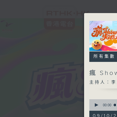
所有集數
瘋 Sh
主持人：李
0
seconds
00:00
of
1
09/10/2