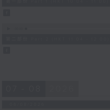
第一部份 Part 1 (HKT 10:04 - 11:00)
minutes,
0
seconds
Volume
90%
0
seconds
00:00
of
47
第二部份 Part 2 (HKT 11:04 - 12:00)
minutes,
44
seconds
Volume
90%
07 - 08
2026
06/08/2026