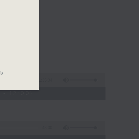
is
1:35:34
 - 12:00)
48:00