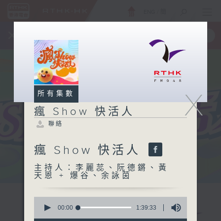
ENG
/
簡
×
全新 RTHK On The Go
取得
一手掌握 RTHK 電台、電視節目
X
所有集數
瘋 Show 快活人
聯絡
瘋 Show 快活人
主持人：李麗蕊、阮德鏘、黃
天恩 + 爆谷、余詠茵
0
seconds
00:00
1:39:33
of