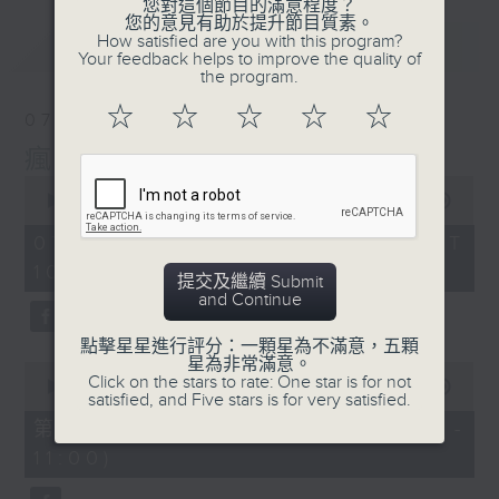
您對這個節目的滿意程度？
您的意見有助於提升節目質素。
How satisfied are you with this program?
最新
LATEST
Your feedback helps to improve the quality of
the program.
☆
☆
☆
☆
☆
07/08/2026
瘋 Show 快活人
0
seconds
00:00
1:37:16
of
1
07/08/2026 - 足本 Full (HKT
hour,
10:00 - 12:00)
37
提交及繼續 Submit
minutes,
and Continue
16
seconds
點擊星星進行評分：一顆星為不滿意，五顆
星為非常滿意。
0
Click on the stars to rate: One star is for not
seconds
00:00
47:50
satisfied, and Five stars is for very satisfied.
of
47
第一部份 Part 1 (HKT 10:04 -
minutes,
11:00)
50
seconds