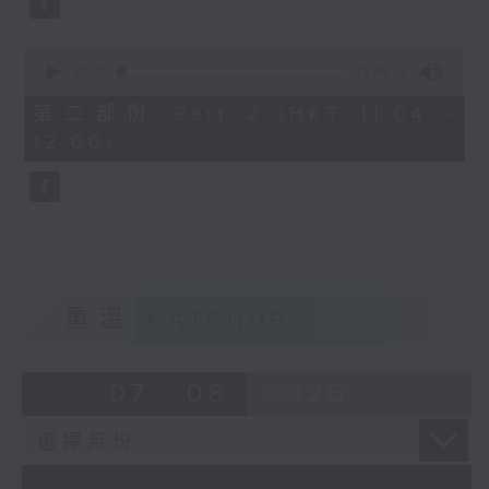
0
seconds
00:00
49:36
of
49
第二部份 Part 2 (HKT 11:04 -
minutes,
12:00)
36
seconds
重溫
CATCHUP
07 - 08
2026