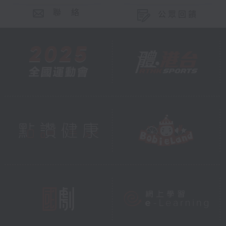
聯 絡
公眾回饋