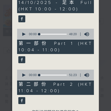
1
14/10/2025 - 足本 Full
hour,
(HKT 10:00 - 12:00)
39
minutes,
瘋 Show 快活
33
人
seconds
電台直播
0
聯絡
所有集數
seconds
00:00
48:20
of
48
第一部份 Part 1 (HKT
minutes,
10:04 - 11:00)
20
您喜歡這個節目嗎?
seconds
簡介
GIST
0
seconds
00:00
51:23
主持人：李麗蕊、阮德鏘、黃天恩 + 爆谷、余
of
51
第二部份 Part 2 (HKT
詠茵
minutes,
一個消閒式的雜誌節目，內容包羅萬有，由每日
11:04 - 12:00)
23
seconds
報上熱門新聞，到經典金曲，世界各地古怪趣
聞，到遊戲都一應俱全。