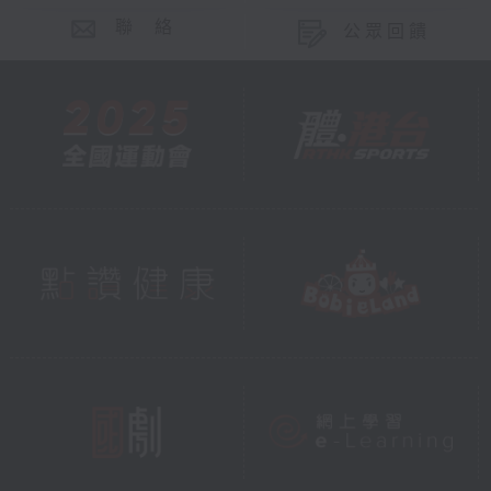
聯 絡
公眾回饋