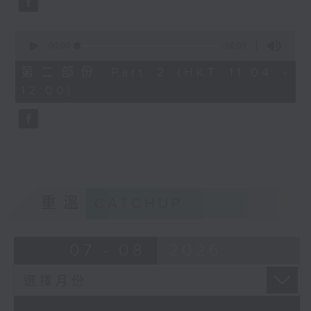
0
seconds
00:00
56:09
of
56
第二部份 Part 2 (HKT 11:04 -
minutes,
12:00)
9
seconds
重溫
CATCHUP
07 - 08
2026