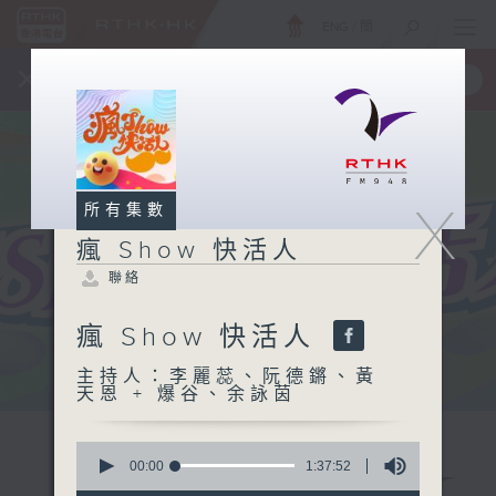
ENG
/
簡
×
全新 RTHK On The Go
取得
一手掌握 RTHK 電台、電視節目
X
所有集數
瘋 Show 快活人
聯絡
瘋 Show 快活人
主持人：李麗蕊、阮德鏘、黃
天恩 + 爆谷、余詠茵
0
seconds
00:00
1:37:52
of