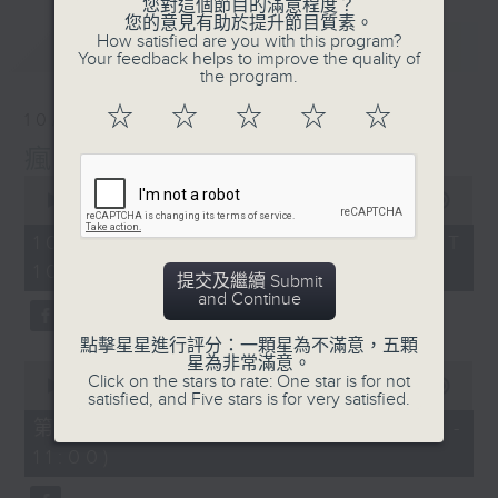
您對這個節目的滿意程度？
您的意見有助於提升節目質素。
How satisfied are you with this program?
最新
LATEST
Your feedback helps to improve the quality of
the program.
☆
☆
☆
☆
☆
10/08/2026
瘋 Show 快活人
0
seconds
00:00
1:52:00
of
1
10/08/2026 - 足本 Full (HKT
hour,
10:04 - 12:00)
52
提交及繼續 Submit
minutes,
and Continue
0
seconds
點擊星星進行評分：一顆星為不滿意，五顆
星為非常滿意。
0
Click on the stars to rate: One star is for not
seconds
00:00
56:10
satisfied, and Five stars is for very satisfied.
of
56
第一部份 Part 1 (HKT 10:04 -
minutes,
11:00)
10
seconds