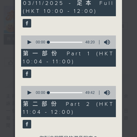
1
03/11/2025 - 足本 Full
hour,
(HKT 10:00 - 12:00)
37
minutes,
瘋 Show 快活
52
人
seconds
電台直播
0
聯絡
所有集數
seconds
00:00
48:20
of
48
第一部份 Part 1 (HKT
minutes,
10:04 - 11:00)
20
您喜歡這個節目嗎?
seconds
簡介
GIST
0
seconds
00:00
49:42
主持人：李麗蕊、阮德鏘、黃天恩 + 爆谷、余
of
49
第二部份 Part 2 (HKT
詠茵
minutes,
一個消閒式的雜誌節目，內容包羅萬有，由每日
11:04 - 12:00)
42
seconds
報上熱門新聞，到經典金曲，世界各地古怪趣
聞，到遊戲都一應俱全。