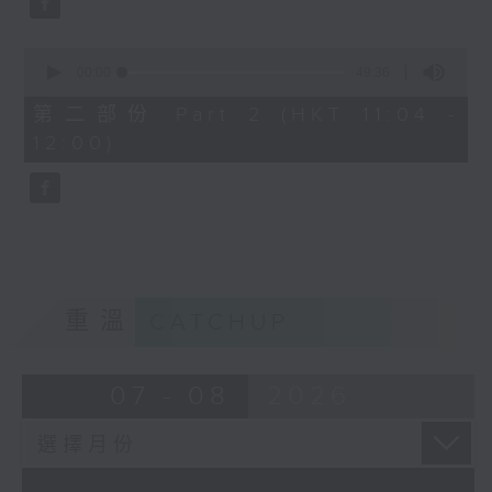
0
seconds
00:00
49:36
of
49
第二部份 Part 2 (HKT 11:04 -
minutes,
12:00)
36
seconds
重溫
CATCHUP
07 - 08
2026