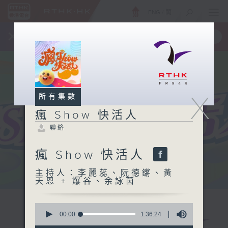
ENG
/
簡
×
全新 RTHK On The Go
取得
一手掌握 RTHK 電台、電視節目
X
所有集數
瘋 Show 快活人
聯絡
瘋 Show 快活人
主持人：李麗蕊、阮德鏘、黃
天恩 + 爆谷、余詠茵
0
seconds
00:00
1:36:24
of