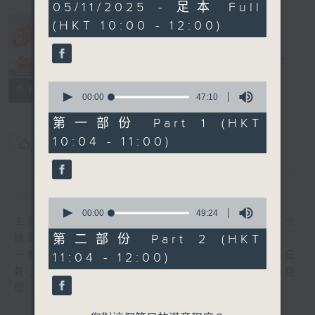
1
05/11/2025 - 足本 Full
hour,
(HKT 10:00 - 12:00)
36
minutes,
瘋 Show 快活
24
人
seconds
電台直播
0
聯絡
所有集數
seconds
00:00
47:10
of
47
第一部份 Part 1 (HKT
minutes,
10:04 - 11:00)
10
您喜歡這個節目嗎?
seconds
簡介
GIST
0
seconds
00:00
49:24
主持人：李麗蕊、阮德鏘、黃天恩 + 爆谷、余
of
49
第二部份 Part 2 (HKT
詠茵
minutes,
一個消閒式的雜誌節目，內容包羅萬有，由每日
11:04 - 12:00)
24
seconds
報上熱門新聞，到經典金曲，世界各地古怪趣
聞，到遊戲都一應俱全。