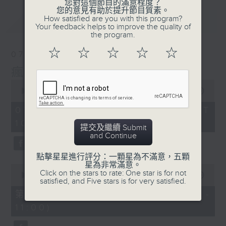
您對這個節目的滿意程度？
您的意見有助於提升節目質素。
How satisfied are you with this program?
最新
LATEST
Your feedback helps to improve the quality of
the program.
☆
☆
☆
☆
☆
07/08/2026
瘋 Show 快活人
0
seconds
00:00
1:37:16
of
1
07/08/2026 - 足本 Full (HKT
hour,
10:00 - 12:00)
37
提交及繼續 Submit
minutes,
and Continue
16
seconds
點擊星星進行評分：一顆星為不滿意，五顆
星為非常滿意。
0
Click on the stars to rate: One star is for not
seconds
00:00
47:50
satisfied, and Five stars is for very satisfied.
of
47
第一部份 Part 1 (HKT 10:04 -
minutes,
11:00)
50
seconds