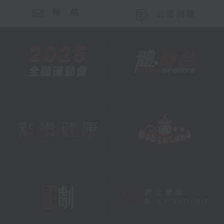
聯 絡
公眾回饋