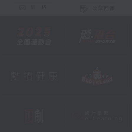
聯 絡
公眾回饋