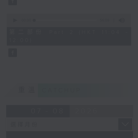
0
seconds
00:00
56:09
of
56
第二部份 Part 2 (HKT 11:04 -
minutes,
12:00)
9
seconds
重溫
CATCHUP
07 - 08
2026