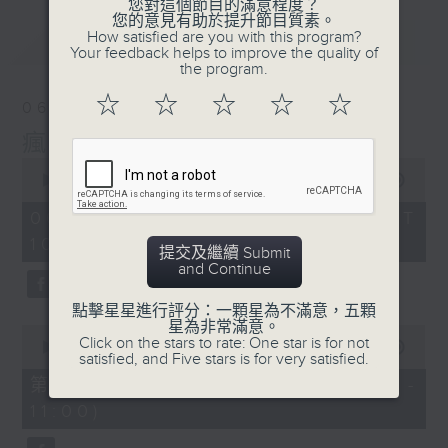
您對這個節目的滿意程度？
您的意見有助於提升節目質素。
How satisfied are you with this program?
最新
LATEST
Your feedback helps to improve the quality of
the program.
☆
☆
☆
☆
☆
06/08/2026
瘋 Show 快活人
0
seconds
00:00
1:51:59
of
1
06/08/2026 - 足本 Full (HKT
hour,
10:04 - 12:00)
51
提交及繼續 Submit
minutes,
and Continue
59
seconds
點擊星星進行評分：一顆星為不滿意，五顆
星為非常滿意。
0
Click on the stars to rate: One star is for not
seconds
00:00
56:00
satisfied, and Five stars is for very satisfied.
of
56
第一部份 Part 1 (HKT 10:04 -
minutes,
11:00)
0
seconds