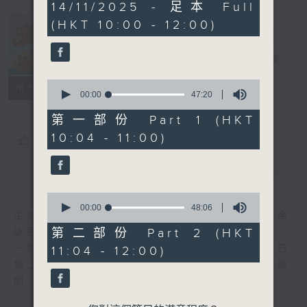
1
14/11/2025 - 足本 Full
hour,
(HKT 10:00 - 12:00)
35
minutes,
瘋 Show 快活
16
人
seconds
電台直播
0
聯絡
所有集數
seconds
00:00
47:20
of
47
第一部份 Part 1 (HKT
minutes,
10:04 - 11:00)
20
您喜歡這個節目嗎?
seconds
簡介
GIST
0
seconds
00:00
48:06
主持人：李麗蕊、阮德鏘、黃天恩 + 爆谷、余
of
48
第二部份 Part 2 (HKT
詠茵
minutes,
一個消閒式的雜誌節目，內容包羅萬有，由每日
11:04 - 12:00)
6
seconds
報上熱門新聞，到經典金曲，世界各地古怪趣
聞，到遊戲都一應俱全。