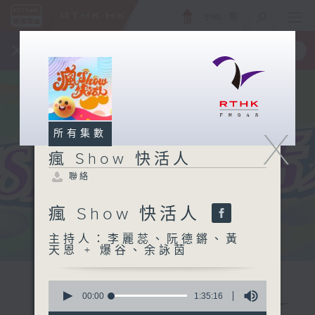
ENG
/
簡
×
全新 RTHK On The Go
取得
一手掌握 RTHK 電台、電視節目
X
所有集數
瘋 Show 快活人
聯絡
瘋 Show 快活人
主持人：李麗蕊、阮德鏘、黃
天恩 + 爆谷、余詠茵
0
seconds
00:00
1:35:16
of