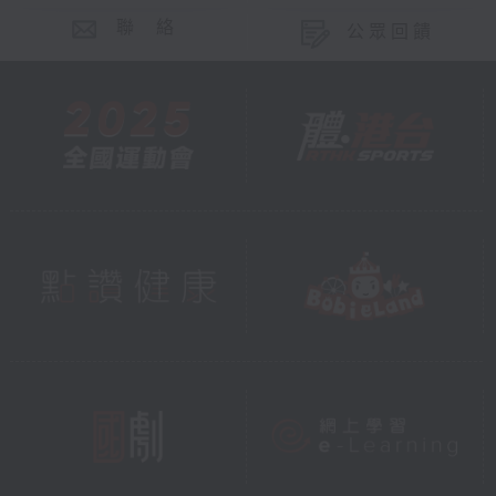
聯 絡
公眾回饋