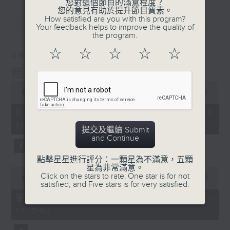
您對這個節目的滿意程度？
您的意見有助於提升節目質素。
How satisfied are you with this program?
最新
LATEST
Your feedback helps to improve the quality of
the program.
☆
☆
☆
☆
☆
06/08/2026
瘋 Show 快活人
0
seconds
00:00
1:35:34
of
1
06/08/2026 - 足本 Full (HKT
hour,
10:00 - 12:00)
35
提交及繼續 Submit
minutes,
and Continue
34
seconds
點擊星星進行評分：一顆星為不滿意，五顆
星為非常滿意。
0
Click on the stars to rate: One star is for not
seconds
00:00
48:00
satisfied, and Five stars is for very satisfied.
of
48
第一部份 Part 1 (HKT 10:04 -
minutes,
11:00)
0
seconds