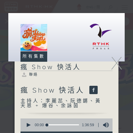
ENG
/
簡
×
全新 RTHK On The Go
取得
一手掌握 RTHK 電台、電視節目
X
所有集數
瘋 Show 快活人
聯絡
瘋 Show 快活人
主持人：李麗蕊、阮德鏘、黃
天恩 + 爆谷、余詠茵
0
seconds
00:00
1:36:59
of