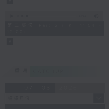
0
seconds
00:00
47:44
of
47
第二部份 Part 2 (HKT 11:04 -
minutes,
12:00)
44
seconds
重溫
CATCHUP
07 - 08
2026