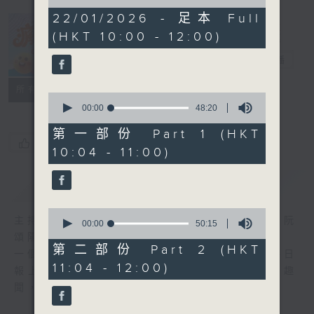
of
1
22/01/2026 - 足本 Full
hour,
(HKT 10:00 - 12:00)
38
瘋 Show 快活
minutes,
人
25
電台直播
seconds
聯絡
所有集數
0
seconds
00:00
48:20
of
48
第一部份 Part 1 (HKT
minutes,
您喜歡這個節目嗎?
10:04 - 11:00)
20
seconds
簡介
GIST
0
主持人：李麗蕊、敖嘉年、馬小強、黃天恩、阮
seconds
00:00
50:15
of
頌陽、爆谷、余詠茵
50
第二部份 Part 2 (HKT
一個消閒式的雜誌節目，內容包羅萬有，由每日
minutes,
11:04 - 12:00)
15
報上熱門新聞，到經典金曲，世界各地古怪趣
seconds
聞，到遊戲都一應俱全。