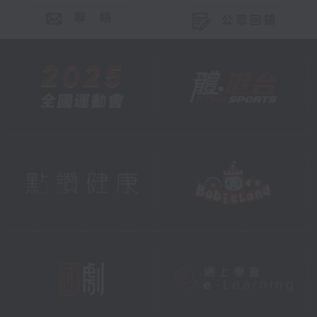
聯 絡
公眾回饋