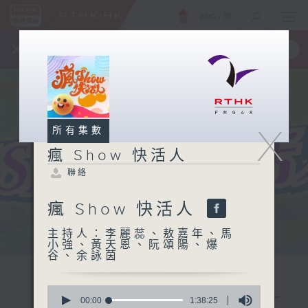
ENG
/
簡
×
全新 RTHK On The Go
取得
一手掌握 RTHK 電台、電視節目
X
所有集數
瘋 Show 快活人
聯絡
瘋 Show 快活人
主持人：李麗蕊、敖嘉年、馬
小強、黃天恩、阮頌陽、爆
谷、余詠茵
0
seconds
00:00
1:38:25