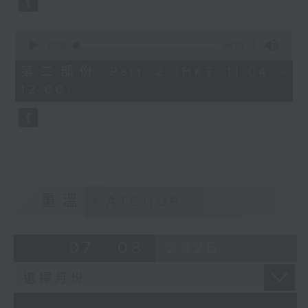
0
seconds
00:00
56:09
of
56
第二部份 Part 2 (HKT 11:04 -
minutes,
12:00)
9
seconds
重溫
CATCHUP
07 - 08
2026