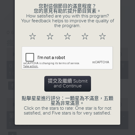
您對這個節目的滿意程度？
您的意見有助於提升節目質素。
最新
LATEST
How satisfied are you with this program?
Your feedback helps to improve the quality of
the program.
06/08/2026
☆
☆
☆
☆
☆
瘋 Show 快活人
0
seconds
00:00
1:51:59
of
1
06/08/2026 - 足本 Full (HKT
hour,
10:04 - 12:00)
51
minutes,
提交及繼續 Submit
59
and Continue
seconds
點擊星星進行評分：一顆星為不滿意，五顆
0
星為非常滿意。
seconds
00:00
56:00
Click on the stars to rate: One star is for not
of
satisfied, and Five stars is for very satisfied.
56
第一部份 Part 1 (HKT 10:04 -
minutes,
11:00)
0
seconds