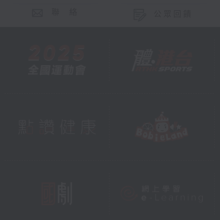
聯 絡
公眾回饋