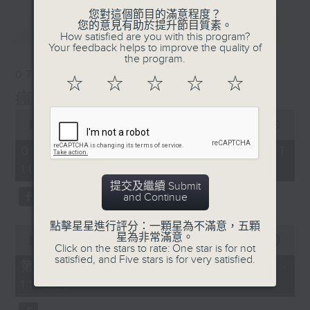
您對這個節目的滿意程度？
您的意見有助於提升節目質素。
最新
LATEST
How satisfied are you with this program?
Your feedback helps to improve the quality of
the program.
07/08/2026
☆
☆
☆
☆
☆
瘋 Show 快活人
0
seconds
00:00
1:37:16
of
1
07/08/2026 - 足本 Full (HKT
hour,
10:00 - 12:00)
37
minutes,
提交及繼續 Submit
16
and Continue
seconds
點擊星星進行評分：一顆星為不滿意，五顆
0
星為非常滿意。
seconds
00:00
47:50
Click on the stars to rate: One star is for not
of
satisfied, and Five stars is for very satisfied.
47
第一部份 Part 1 (HKT 10:04 -
minutes,
11:00)
50
seconds