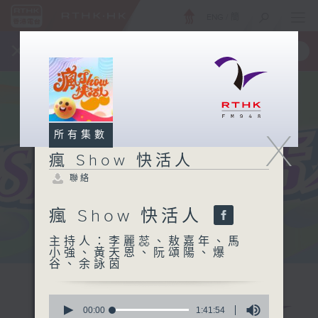
ENG
/
簡
×
全新 RTHK On The Go
取得
一手掌握 RTHK 電台、電視節目
X
所有集數
瘋 Show 快活人
聯絡
瘋 Show 快活人
主持人：李麗蕊、敖嘉年、馬
小強、黃天恩、阮頌陽、爆
谷、余詠茵
0
seconds
00:00
1:41:54