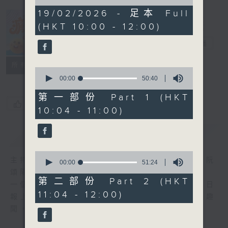
of
1
19/02/2026 - 足本 Full
hour,
(HKT 10:00 - 12:00)
41
瘋 Show 快活
minutes,
人
54
電台直播
seconds
聯絡
所有集數
0
seconds
00:00
50:40
of
50
第一部份 Part 1 (HKT
minutes,
您喜歡這個節目嗎?
10:04 - 11:00)
40
seconds
簡介
GIST
0
主持人：李麗蕊、敖嘉年、馬小強、黃天恩、阮
seconds
00:00
51:24
of
頌陽、爆谷、余詠茵
51
第二部份 Part 2 (HKT
一個消閒式的雜誌節目，內容包羅萬有，由每日
minutes,
11:04 - 12:00)
24
報上熱門新聞，到經典金曲，世界各地古怪趣
seconds
聞，到遊戲都一應俱全。