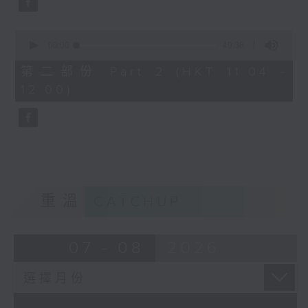
0
seconds
00:00
49:36
of
49
第二部份 Part 2 (HKT 11:04 -
minutes,
12:00)
36
seconds
重溫
CATCHUP
07 - 08
2026