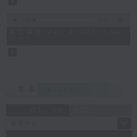
0
seconds
00:00
47:44
of
47
第二部份 Part 2 (HKT 11:04 -
minutes,
12:00)
44
seconds
重溫
CATCHUP
07 - 08
2026