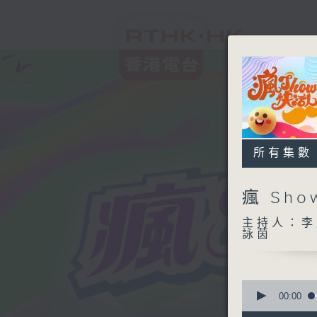
所有集數
瘋 Sh
主持人：李
詠茵
0
seconds
00:00
of