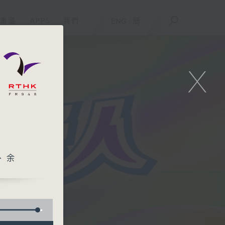
重溫
APPS
我們
ENG
/
簡
X
、余