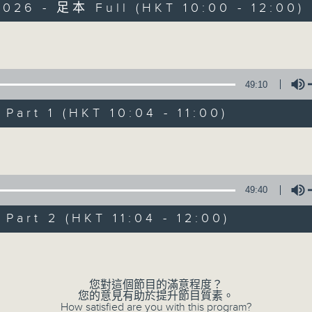
026 - 足本 Full (HKT 10:00 - 12:00)
Volume
49:10
art 1 (HKT 10:04 - 11:00)
瘋 Show 快活人
Volume
聯絡
所有集數
49:40
art 2 (HKT 11:04 - 12:00)
您喜歡這個節目嗎?
Volume
主持人：李麗蕊、敖嘉年、馬小強、黃天恩、
您對這個節目的滿意程度？
一個消閒式的雜誌節目，內容包羅萬有，由
您的意見有助於提升節目質素。
How satisfied are you with this program?