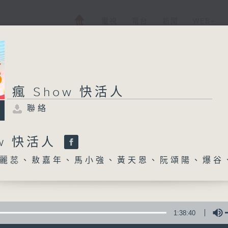
電視
電台
新聞
WEB+
瘋 Show 快活人
聯絡
ow 快活人
麗蕊、敖嘉年、馬小強、黃天恩、阮頌陽、爆谷
1:38:40