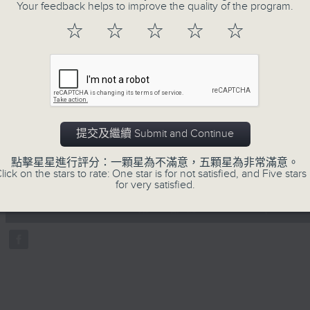
地古怪趣聞，到遊戲都一應俱全。
Your feedback helps to improve the quality of the program.
☆
☆
☆
☆
☆
06/08/2026
提交及繼續 Submit and Continue
瘋 Show 快活人
點擊星星進行評分：一顆星為不滿意，五顆星為非常滿意。
0
lick on the stars to rate: One star is for not satisfied, and Five stars 
seconds
00:00
for very satisfied.
of
55
06/08/2026 - 第一部份 Part 1 (HKT 1
minutes,
59
seconds
Volume
90%