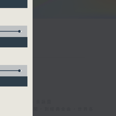
阮頌陽、爆谷、余詠茵
每日報上熱門新聞，到經典金曲，世界各