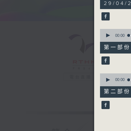
1
29/04/2
hour,
38
minutes,
40
seconds
90%
0
seconds
00:00
of
49
第一部份 P
minutes,
10
seconds
90%
0
電台直播
seconds
00:00
of
49
第二部份 P
minutes,
40
seconds
90%