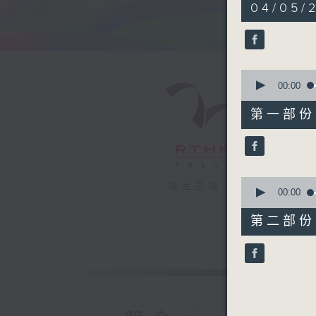
1
04/05/2
hour,
40
minutes,
7
seconds
90%
0
seconds
00:00
of
49
第一部份 P
minutes,
10
seconds
90%
0
電台直播
seconds
00:00
of
51
第二部份 P
minutes,
7
seconds
90%