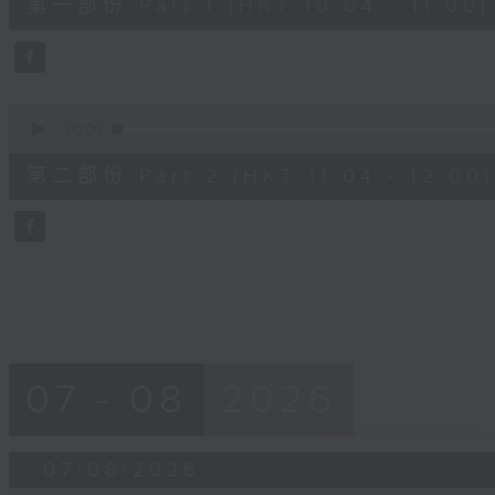
第一部份 Part 1 (HKT 10:04 - 11:00)
minutes,
50
seconds
Volume
90%
0
seconds
00:00
of
49
第二部份 Part 2 (HKT 11:04 - 12:00)
minutes,
36
seconds
Volume
90%
07 - 08
2026
07/08/2026