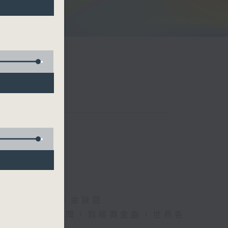
阮頌陽、爆谷、余詠茵
每日報上熱門新聞，到經典金曲，世界各