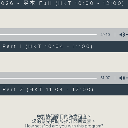
026 - 足本 Full (HKT 10:00 - 12:00)
Volume
49:10
art 1 (HKT 10:04 - 11:00)
瘋 Show 快活人
Volume
聯絡
所有集數
51:07
art 2 (HKT 11:04 - 12:00)
您喜歡這個節目嗎?
Volume
主持人：李麗蕊、敖嘉年、馬小強、黃天恩、
您對這個節目的滿意程度？
一個消閒式的雜誌節目，內容包羅萬有，由
您的意見有助於提升節目質素。
How satisfied are you with this program?