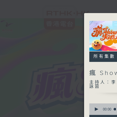
所有集數
瘋 Sh
主持人：李
詠茵
0
seconds
00:00
of