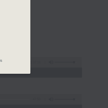
is
1:37:16
- 12:00)
47:50