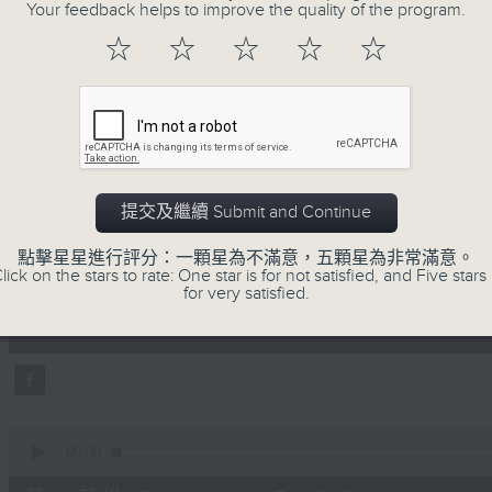
地古怪趣聞，到遊戲都一應俱全。
Your feedback helps to improve the quality of the program.
☆
☆
☆
☆
☆
07/08/2026
提交及繼續 Submit and Continue
瘋 Show 快活人
點擊星星進行評分：一顆星為不滿意，五顆星為非常滿意。
0
lick on the stars to rate: One star is for not satisfied, and Five stars 
seconds
00:00
for very satisfied.
of
1
07/08/2026 - 足本 Full (HKT 10:00 
hour,
37
minutes,
16
seconds
Volume
90%
0
seconds
00:00
of
47