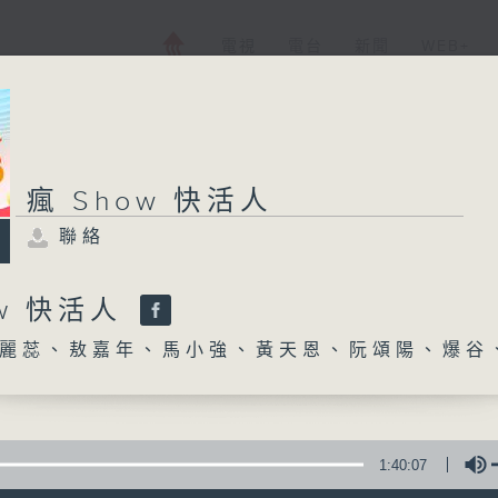
電視
電台
新聞
WEB+
瘋 Show 快活人
聯絡
ow 快活人
麗蕊、敖嘉年、馬小強、黃天恩、阮頌陽、爆谷
1:40:07