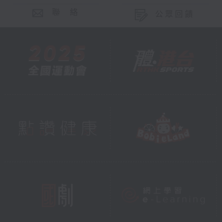
聯 絡
公眾回饋