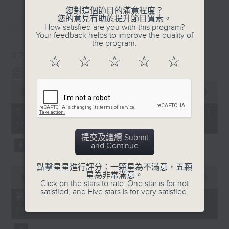
您對這個節目的滿意程度？
您的意見有助於提升節目質素。
最新
LATEST
How satisfied are you with this program?
Your feedback helps to improve the quality of
the program.
07/08/2026
☆
☆
☆
☆
☆
瘋 Show 快活人
0
seconds
00:00
1:37:16
of
1
07/08/2026 - 足本 Full (HKT
hour,
10:00 - 12:00)
37
minutes,
提交及繼續 Submit
16
and Continue
seconds
點擊星星進行評分：一顆星為不滿意，五顆
0
星為非常滿意。
seconds
00:00
47:50
Click on the stars to rate: One star is for not
of
satisfied, and Five stars is for very satisfied.
47
第一部份 Part 1 (HKT 10:04 -
minutes,
11:00)
50
seconds