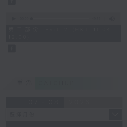
0
seconds
00:00
49:36
of
49
第二部份 Part 2 (HKT 11:04 -
minutes,
12:00)
36
seconds
重溫
CATCHUP
07 - 08
2026