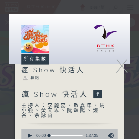
ENG
/
簡
×
全新 RTHK On The Go
取得
一手掌握 RTHK 電台、電視節目
X
所有集數
瘋 Show 快活人
聯絡
瘋 Show 快活人
主持人：李麗蕊、敖嘉年、馬
小強、黃天恩、阮頌陽、爆
谷、余詠茵
0
seconds
00:00
1:37:35