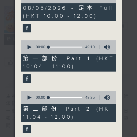
of
1
08/05/2026 - 足本 Full
hour,
(HKT 10:00 - 12:00)
37
瘋 Show 快活
minutes,
人
35
電台直播
seconds
聯絡
所有集數
0
seconds
00:00
49:10
of
49
第一部份 Part 1 (HKT
minutes,
您喜歡這個節目嗎?
10:04 - 11:00)
10
seconds
簡介
GIST
0
主持人：李麗蕊、敖嘉年、馬小強、黃天恩、阮
seconds
00:00
48:35
of
頌陽、爆谷、余詠茵
48
第二部份 Part 2 (HKT
一個消閒式的雜誌節目，內容包羅萬有，由每日
minutes,
11:04 - 12:00)
35
報上熱門新聞，到經典金曲，世界各地古怪趣
seconds
聞，到遊戲都一應俱全。