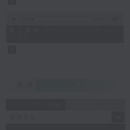
0
seconds
00:00
49:36
of
49
第二部份 Part 2 (HKT 11:04 -
minutes,
12:00)
36
seconds
重溫
CATCHUP
07 - 08
2026