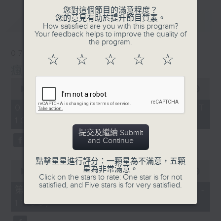
您對這個節目的滿意程度？
您的意見有助於提升節目質素。
最新
LATEST
How satisfied are you with this program?
Your feedback helps to improve the quality of
the program.
07/08/2026
☆
☆
☆
☆
☆
瘋 Show 快活人
0
seconds
00:00
1:37:16
of
1
07/08/2026 - 足本 Full (HKT
hour,
10:00 - 12:00)
37
minutes,
提交及繼續 Submit
16
and Continue
seconds
點擊星星進行評分：一顆星為不滿意，五顆
0
星為非常滿意。
seconds
00:00
47:50
Click on the stars to rate: One star is for not
of
satisfied, and Five stars is for very satisfied.
47
第一部份 Part 1 (HKT 10:04 -
minutes,
11:00)
50
seconds