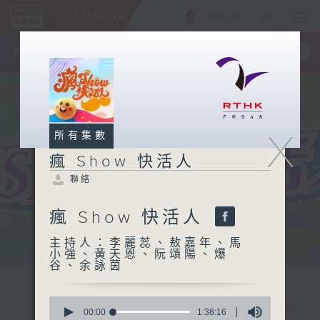
ENG
/
簡
×
全新 RTHK On The Go
取得
一手掌握 RTHK 電台、電視節目
X
所有集數
瘋 Show 快活人
聯絡
瘋 Show 快活人
主持人：李麗蕊、敖嘉年、馬
小強、黃天恩、阮頌陽、爆
谷、余詠茵
0
seconds
00:00
1:38:16