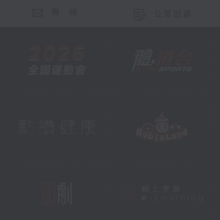
聯 絡
公眾回饋