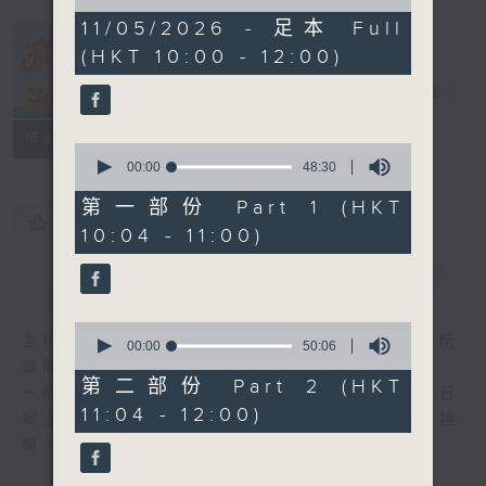
of
1
11/05/2026 - 足本 Full
hour,
(HKT 10:00 - 12:00)
38
瘋 Show 快活
minutes,
人
16
電台直播
seconds
聯絡
所有集數
0
seconds
00:00
48:30
of
48
第一部份 Part 1 (HKT
minutes,
您喜歡這個節目嗎?
10:04 - 11:00)
30
seconds
簡介
GIST
0
主持人：李麗蕊、敖嘉年、馬小強、黃天恩、阮
seconds
00:00
50:06
of
頌陽、爆谷、余詠茵
50
第二部份 Part 2 (HKT
一個消閒式的雜誌節目，內容包羅萬有，由每日
minutes,
11:04 - 12:00)
6
報上熱門新聞，到經典金曲，世界各地古怪趣
seconds
聞，到遊戲都一應俱全。