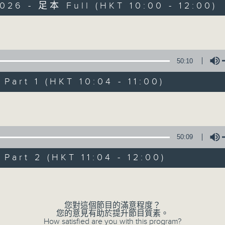
026 - 足本 Full (HKT 10:00 - 12:00)
Volume
50:10
art 1 (HKT 10:04 - 11:00)
瘋 Show 快活人
Volume
聯絡
所有集數
50:09
art 2 (HKT 11:04 - 12:00)
您喜歡這個節目嗎?
Volume
主持人：李麗蕊、敖嘉年、馬小強、黃天恩、
您對這個節目的滿意程度？
一個消閒式的雜誌節目，內容包羅萬有，由
您的意見有助於提升節目質素。
How satisfied are you with this program?