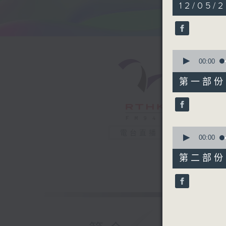
1
12/05/2
hour,
40
minutes,
9
seconds
90%
0
seconds
00:00
of
50
第一部份 P
minutes,
10
seconds
90%
0
電台直播
seconds
00:00
of
50
第二部份 P
minutes,
9
seconds
90%