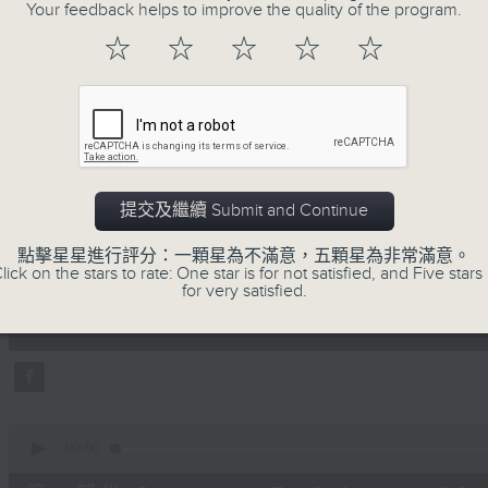
地古怪趣聞，到遊戲都一應俱全。
Your feedback helps to improve the quality of the program.
☆
☆
☆
☆
☆
10/08/2026
提交及繼續 Submit and Continue
瘋 Show 快活人
點擊星星進行評分：一顆星為不滿意，五顆星為非常滿意。
0
lick on the stars to rate: One star is for not satisfied, and Five stars 
seconds
00:00
for very satisfied.
of
1
10/08/2026 - 足本 Full (HKT 10:04 
hour,
52
minutes,
0
seconds
Volume
90%
0
seconds
00:00
of
56