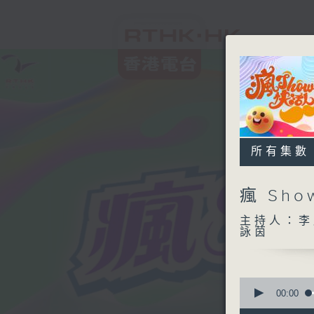
所有集數
瘋 Sh
主持人：李
詠茵
0
seconds
00:00
of