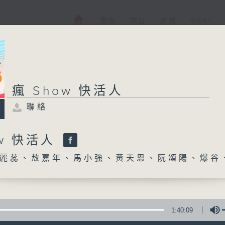
電視
電台
新聞
WEB+
瘋 Show 快活人
聯絡
ow 快活人
麗蕊、敖嘉年、馬小強、黃天恩、阮頌陽、爆谷
1:40:09