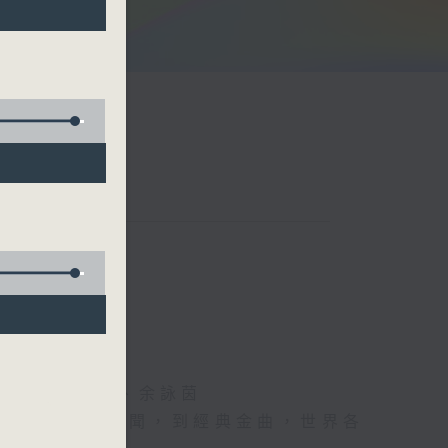
阮頌陽、爆谷、余詠茵
每日報上熱門新聞，到經典金曲，世界各