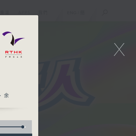
重溫
APPS
我們
ENG
/
簡
X
、余