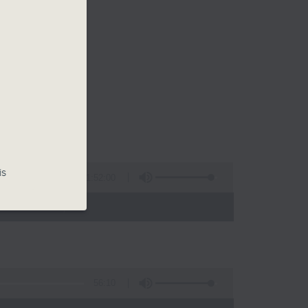
is
1:52:00
- 12:00)
56:10