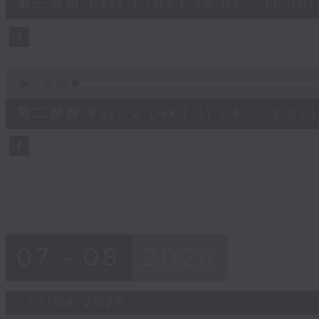
第一部份 Part 1 (HKT 10:04 - 11:00)
minutes,
10
seconds
Volume
90%
0
seconds
00:00
of
56
第二部份 Part 2 (HKT 11:04 - 12:00)
minutes,
9
seconds
Volume
90%
07 - 08
2026
10/08/2026