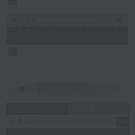
0
seconds
00:00
47:44
of
47
第二部份 Part 2 (HKT 11:04 -
minutes,
12:00)
44
seconds
重溫
CATCHUP
07 - 08
2026