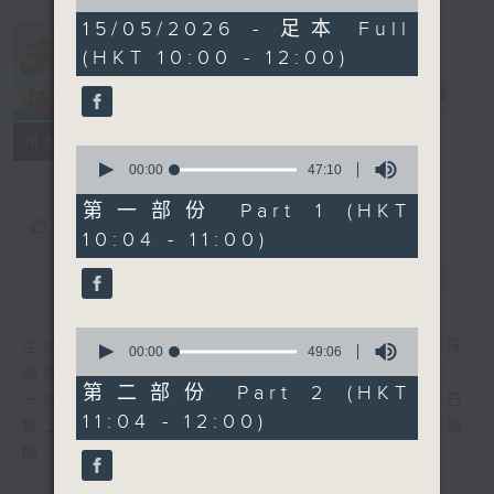
of
1
15/05/2026 - 足本 Full
hour,
(HKT 10:00 - 12:00)
36
瘋 Show 快活
minutes,
人
6
電台直播
seconds
聯絡
所有集數
0
seconds
00:00
47:10
of
47
第一部份 Part 1 (HKT
minutes,
您喜歡這個節目嗎?
10:04 - 11:00)
10
seconds
簡介
GIST
0
主持人：李麗蕊、敖嘉年、馬小強、黃天恩、阮
seconds
00:00
49:06
of
頌陽、爆谷、余詠茵
49
第二部份 Part 2 (HKT
一個消閒式的雜誌節目，內容包羅萬有，由每日
minutes,
11:04 - 12:00)
6
報上熱門新聞，到經典金曲，世界各地古怪趣
seconds
聞，到遊戲都一應俱全。