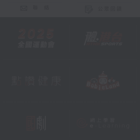
聯 絡
公眾回饋