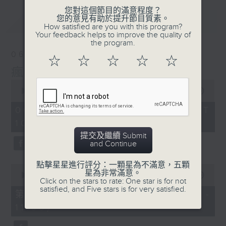
您對這個節目的滿意程度？
您的意見有助於提升節目質素。
最新
LATEST
How satisfied are you with this program?
Your feedback helps to improve the quality of
the program.
06/08/2026
☆
☆
☆
☆
☆
瘋 Show 快活人
0
seconds
00:00
1:35:34
of
1
06/08/2026 - 足本 Full (HKT
hour,
10:00 - 12:00)
35
minutes,
提交及繼續 Submit
34
and Continue
seconds
點擊星星進行評分：一顆星為不滿意，五顆
0
星為非常滿意。
seconds
00:00
48:00
Click on the stars to rate: One star is for not
of
satisfied, and Five stars is for very satisfied.
48
第一部份 Part 1 (HKT 10:04 -
minutes,
11:00)
0
seconds