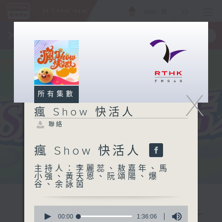
ENG
/
簡
×
全新 RTHK On The Go
取得
一手掌握 RTHK 電台、電視節目
X
所有集數
瘋 Show 快活人
聯絡
瘋 Show 快活人
主持人：李麗蕊、敖嘉年、馬
小強、黃天恩、阮頌陽、爆
谷、余詠茵
0
seconds
00:00
1:36:06