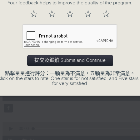
地古怪趣聞，到遊戲都一應俱全。
Your feedback helps to improve the quality of the program.
☆
☆
☆
☆
☆
07/08/2026
提交及繼續 Submit and Continue
瘋 Show 快活人
點擊星星進行評分：一顆星為不滿意，五顆星為非常滿意。
0
lick on the stars to rate: One star is for not satisfied, and Five stars 
seconds
00:00
for very satisfied.
of
1
07/08/2026 - 足本 Full (HKT 10:00 
hour,
37
minutes,
16
seconds
Volume
90%
0
seconds
00:00
of
47