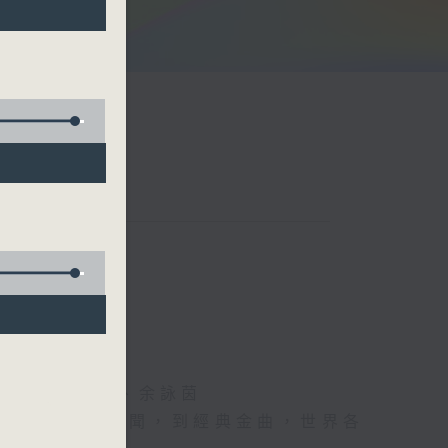
阮頌陽、爆谷、余詠茵
每日報上熱門新聞，到經典金曲，世界各