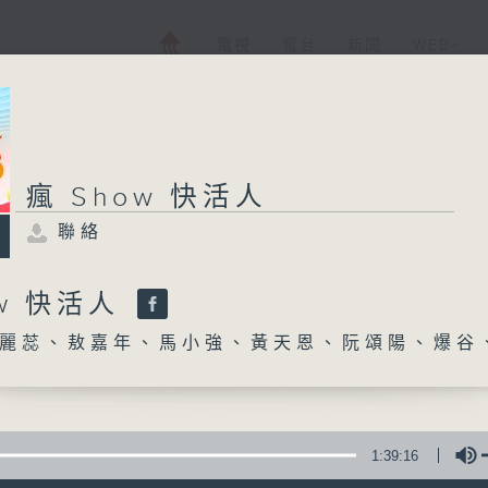
電視
電台
新聞
WEB+
瘋 Show 快活人
聯絡
ow 快活人
麗蕊、敖嘉年、馬小強、黃天恩、阮頌陽、爆谷
1:39:16