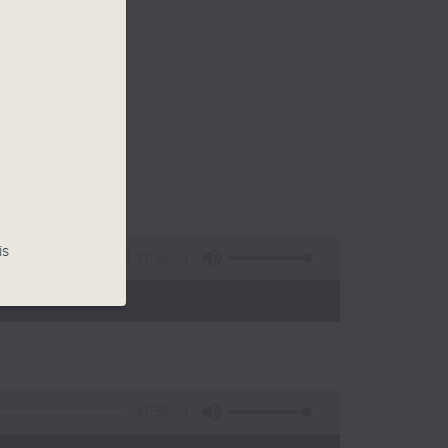
is
1:37:16
- 12:00)
47:50