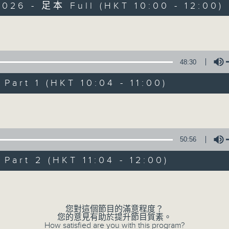
026 - 足本 Full (HKT 10:00 - 12:00)
Volume
48:30
art 1 (HKT 10:04 - 11:00)
瘋 Show 快活人
Volume
聯絡
所有集數
50:56
art 2 (HKT 11:04 - 12:00)
您喜歡這個節目嗎?
Volume
主持人：李麗蕊、敖嘉年、馬小強、黃天恩、
您對這個節目的滿意程度？
一個消閒式的雜誌節目，內容包羅萬有，由
您的意見有助於提升節目質素。
How satisfied are you with this program?