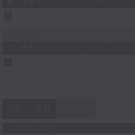
第一部份 Part 1 (HKT 10:04 - 11:00)
minutes,
50
seconds
Volume
90%
0
seconds
00:00
of
49
第二部份 Part 2 (HKT 11:04 - 12:00)
minutes,
36
seconds
Volume
90%
07 - 08
2026
07/08/2026