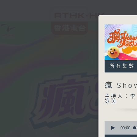
所有集數
瘋 Sh
主持人：李
詠茵
0
seconds
00:00
of