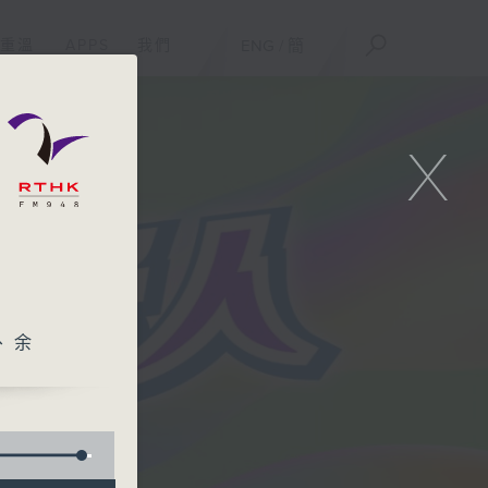
重溫
APPS
我們
ENG
/
簡
X
、余