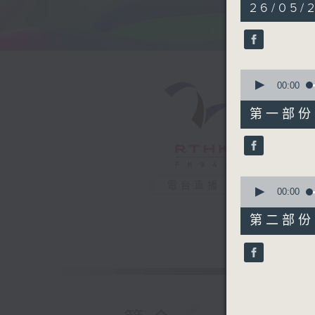
1
26/05/2
hour,
39
minutes,
16
seconds
90%
0
seconds
00:00
of
48
第一部份 P
minutes,
30
seconds
90%
0
電台直播
seconds
00:00
of
50
第二部份 P
minutes,
56
seconds
90%