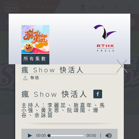
ENG
/
簡
×
全新 RTHK On The Go
取得
一手掌握 RTHK 電台、電視節目
X
所有集數
瘋 Show 快活人
聯絡
瘋 Show 快活人
主持人：李麗蕊、敖嘉年、馬
小強、黃天恩、阮頌陽、爆
谷、余詠茵
0
seconds
00:00
00:00