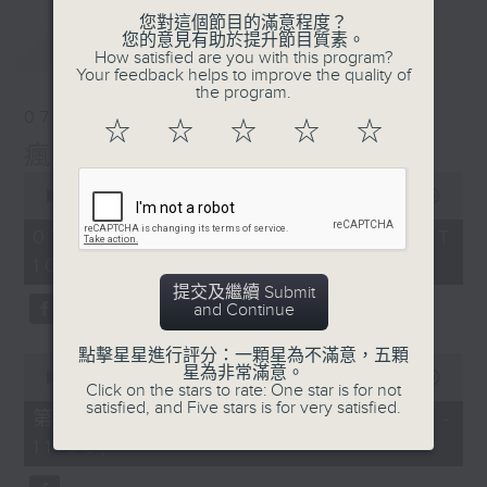
您對這個節目的滿意程度？
您的意見有助於提升節目質素。
最新
LATEST
How satisfied are you with this program?
Your feedback helps to improve the quality of
the program.
07/08/2026
☆
☆
☆
☆
☆
瘋 Show 快活人
0
seconds
00:00
1:37:16
of
1
07/08/2026 - 足本 Full (HKT
hour,
10:00 - 12:00)
37
minutes,
提交及繼續 Submit
16
and Continue
seconds
點擊星星進行評分：一顆星為不滿意，五顆
0
星為非常滿意。
seconds
00:00
47:50
Click on the stars to rate: One star is for not
of
satisfied, and Five stars is for very satisfied.
47
第一部份 Part 1 (HKT 10:04 -
minutes,
11:00)
50
seconds