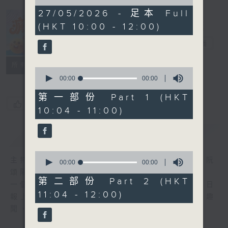
of
0
27/05/2026 - 足本 Full
seconds
(HKT 10:00 - 12:00)
瘋 Show 快活
人
電台直播
聯絡
所有集數
0
seconds
00:00
00:00
of
0
第一部份 Part 1 (HKT
seconds
您喜歡這個節目嗎?
10:04 - 11:00)
簡介
GIST
0
主持人：李麗蕊、敖嘉年、馬小強、黃天恩、阮
seconds
00:00
00:00
of
頌陽、爆谷、余詠茵
0
第二部份 Part 2 (HKT
一個消閒式的雜誌節目，內容包羅萬有，由每日
seconds
11:04 - 12:00)
報上熱門新聞，到經典金曲，世界各地古怪趣
聞，到遊戲都一應俱全。