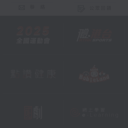
聯 絡
公眾回饋