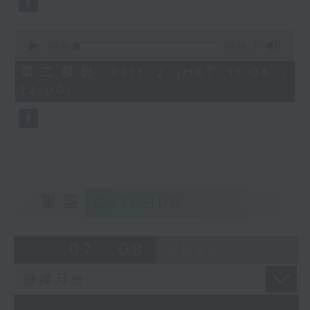
0
seconds
00:00
49:36
of
49
第二部份 Part 2 (HKT 11:04 -
minutes,
12:00)
36
seconds
重溫
CATCHUP
07 - 08
2026