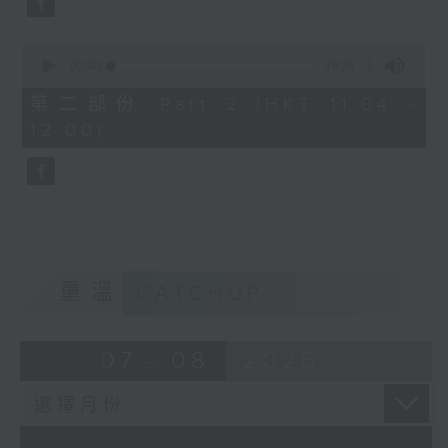
0
seconds
00:00
49:36
of
49
第二部份 Part 2 (HKT 11:04 -
minutes,
12:00)
36
seconds
重溫
CATCHUP
07 - 08
2026