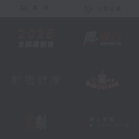
聯 絡
公眾回饋