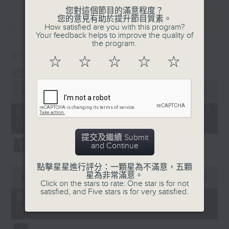
您對這個節目的滿意程度？
您的意見有助於提升節目質素。
最新
LATEST
How satisfied are you with this program?
Your feedback helps to improve the quality of
the program.
07/08/2026
☆
☆
☆
☆
☆
瘋 Show 快活人
0
seconds
00:00
1:37:16
of
1
07/08/2026 - 足本 Full (HKT
hour,
10:00 - 12:00)
37
minutes,
提交及繼續 Submit
16
and Continue
seconds
點擊星星進行評分：一顆星為不滿意，五顆
0
星為非常滿意。
seconds
00:00
47:50
Click on the stars to rate: One star is for not
of
satisfied, and Five stars is for very satisfied.
47
第一部份 Part 1 (HKT 10:04 -
minutes,
11:00)
50
seconds