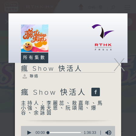
ENG
/
簡
×
全新 RTHK On The Go
取得
一手掌握 RTHK 電台、電視節目
X
所有集數
瘋 Show 快活人
聯絡
瘋 Show 快活人
主持人：李麗蕊、敖嘉年、馬
小強、黃天恩、阮頌陽、爆
谷、余詠茵
0
seconds
00:00
1:36:33