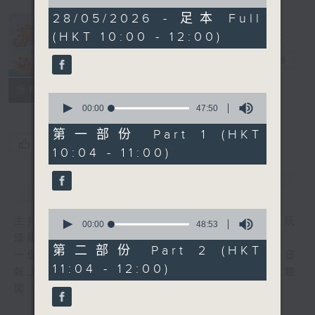
of
1
28/05/2026 - 足本 Full
hour,
(HKT 10:00 - 12:00)
36
瘋 Show 快活
minutes,
人
33
電台直播
seconds
聯絡
所有集數
0
seconds
00:00
47:50
of
47
第一部份 Part 1 (HKT
minutes,
您喜歡這個節目嗎?
10:04 - 11:00)
50
seconds
簡介
GIST
0
主持人：李麗蕊、敖嘉年、馬小強、黃天恩、阮
seconds
00:00
48:53
of
頌陽、爆谷、余詠茵
48
第二部份 Part 2 (HKT
一個消閒式的雜誌節目，內容包羅萬有，由每日
minutes,
11:04 - 12:00)
53
報上熱門新聞，到經典金曲，世界各地古怪趣
seconds
聞，到遊戲都一應俱全。