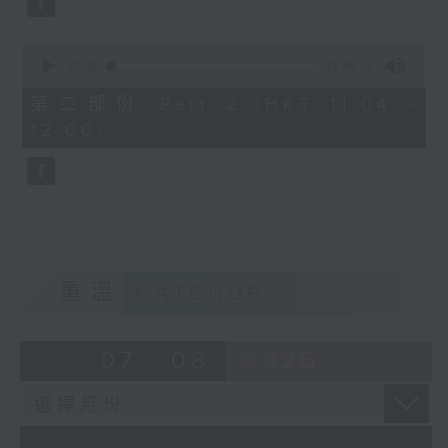
0
seconds
00:00
49:36
of
49
第二部份 Part 2 (HKT 11:04 -
minutes,
12:00)
36
seconds
重溫
CATCHUP
07 - 08
2026