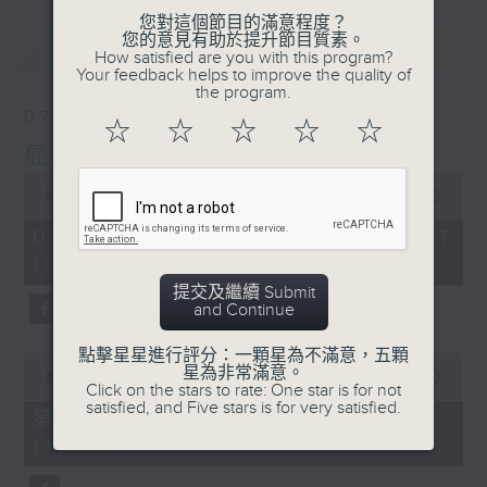
您對這個節目的滿意程度？
您的意見有助於提升節目質素。
最新
LATEST
How satisfied are you with this program?
Your feedback helps to improve the quality of
the program.
07/08/2026
☆
☆
☆
☆
☆
瘋 Show 快活人
0
seconds
00:00
1:37:16
of
1
07/08/2026 - 足本 Full (HKT
hour,
10:00 - 12:00)
37
minutes,
提交及繼續 Submit
16
and Continue
seconds
點擊星星進行評分：一顆星為不滿意，五顆
0
星為非常滿意。
seconds
00:00
47:50
Click on the stars to rate: One star is for not
of
satisfied, and Five stars is for very satisfied.
47
第一部份 Part 1 (HKT 10:04 -
minutes,
11:00)
50
seconds