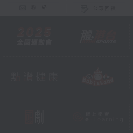
聯 絡
公眾回饋