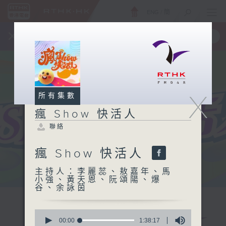
ENG
/
簡
×
全新 RTHK On The Go
取得
一手掌握 RTHK 電台、電視節目
X
所有集數
瘋 Show 快活人
聯絡
瘋 Show 快活人
主持人：李麗蕊、敖嘉年、馬
小強、黃天恩、阮頌陽、爆
谷、余詠茵
0
seconds
00:00
1:38:17