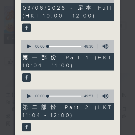
of
1
03/06/2026 - 足本 Full
hour,
(HKT 10:00 - 12:00)
38
瘋 Show 快活
minutes,
人
17
電台直播
seconds
聯絡
所有集數
0
seconds
00:00
48:30
of
48
第一部份 Part 1 (HKT
minutes,
您喜歡這個節目嗎?
10:04 - 11:00)
30
seconds
簡介
GIST
0
主持人：李麗蕊、敖嘉年、馬小強、黃天恩、阮
seconds
00:00
49:57
of
頌陽、爆谷、余詠茵
49
第二部份 Part 2 (HKT
一個消閒式的雜誌節目，內容包羅萬有，由每日
minutes,
11:04 - 12:00)
57
報上熱門新聞，到經典金曲，世界各地古怪趣
seconds
聞，到遊戲都一應俱全。