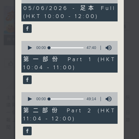
of
1
05/06/2026 - 足本 Full
hour,
(HKT 10:00 - 12:00)
36
瘋 Show 快活
minutes,
人
45
電台直播
seconds
聯絡
所有集數
0
seconds
00:00
47:40
of
47
第一部份 Part 1 (HKT
minutes,
您喜歡這個節目嗎?
10:04 - 11:00)
40
seconds
簡介
GIST
0
主持人：李麗蕊、敖嘉年、馬小強、黃天恩、阮
seconds
00:00
49:14
of
頌陽、爆谷、余詠茵
49
第二部份 Part 2 (HKT
一個消閒式的雜誌節目，內容包羅萬有，由每日
minutes,
11:04 - 12:00)
14
報上熱門新聞，到經典金曲，世界各地古怪趣
seconds
聞，到遊戲都一應俱全。