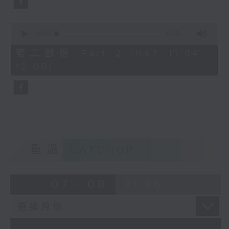
0
seconds
00:00
49:36
of
49
第二部份 Part 2 (HKT 11:04 -
minutes,
12:00)
36
seconds
重溫
CATCHUP
07 - 08
2026