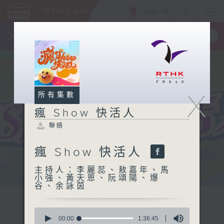
ENG
/
簡
×
全新 RTHK On The Go
取得
一手掌握 RTHK 電台、電視節目
X
所有集數
瘋 Show 快活人
聯絡
瘋 Show 快活人
主持人：李麗蕊、敖嘉年、馬
小強、黃天恩、阮頌陽、爆
谷、余詠茵
0
seconds
00:00
1:36:45