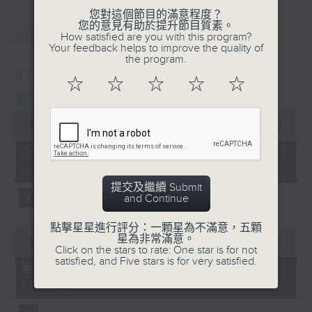
您對這個節目的滿意程度？
您的意見有助於提升節目質素。
最新
LATEST
How satisfied are you with this program?
Your feedback helps to improve the quality of
the program.
07/08/2026
☆
☆
☆
☆
☆
瘋 Show 快活人
0
seconds
00:00
1:37:16
of
1
07/08/2026 - 足本 Full (HKT
hour,
10:00 - 12:00)
37
minutes,
提交及繼續 Submit
16
and Continue
seconds
點擊星星進行評分：一顆星為不滿意，五顆
0
星為非常滿意。
seconds
00:00
47:50
Click on the stars to rate: One star is for not
of
satisfied, and Five stars is for very satisfied.
47
第一部份 Part 1 (HKT 10:04 -
minutes,
11:00)
50
seconds