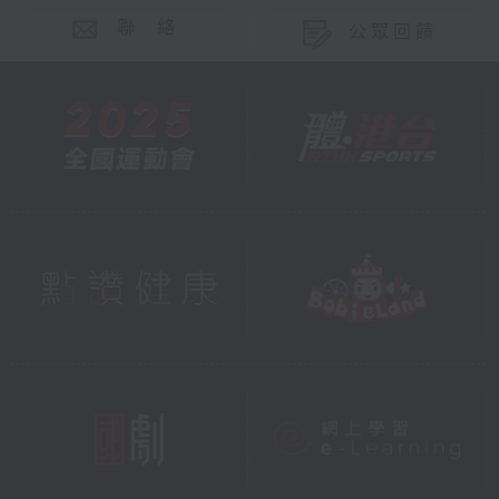
聯 絡
公眾回饋