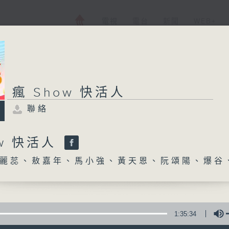
電視
電台
新聞
WEB+
瘋 Show 快活人
聯絡
ow 快活人
麗蕊、敖嘉年、馬小強、黃天恩、阮頌陽、爆谷
1:35:34