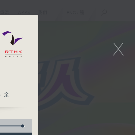
重溫
APPS
我們
ENG
/
簡
X
、余