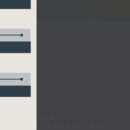
阮頌陽、爆谷、余詠茵
每日報上熱門新聞，到經典金曲，世界各