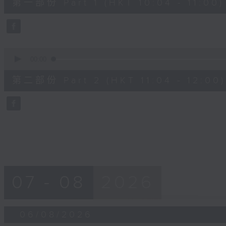
第一部份 Part 1 (HKT 10:04 - 11:00)
minutes,
0
seconds
Volume
90%
0
seconds
00:00
of
56
第二部份 Part 2 (HKT 11:04 - 12:00)
minutes,
9
seconds
Volume
90%
07 - 08
2026
06/08/2026