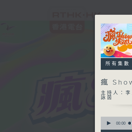
所有集數
瘋 Sh
主持人：李
詠茵
0
seconds
00:00
of