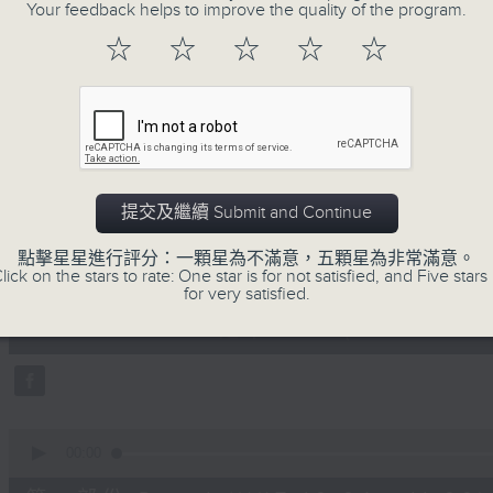
地古怪趣聞，到遊戲都一應俱全。
Your feedback helps to improve the quality of the program.
☆
☆
☆
☆
☆
06/08/2026
提交及繼續 Submit and Continue
瘋 Show 快活人
點擊星星進行評分：一顆星為不滿意，五顆星為非常滿意。
0
lick on the stars to rate: One star is for not satisfied, and Five stars 
seconds
00:00
for very satisfied.
of
1
06/08/2026 - 足本 Full (HKT 10:04 
hour,
51
minutes,
59
seconds
Volume
90%
0
seconds
00:00
of
56