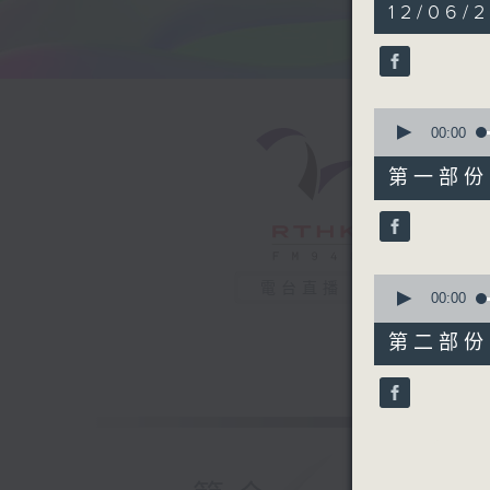
1
12/06/2
hour,
35
minutes,
34
seconds
90%
0
seconds
00:00
of
47
第一部份 P
minutes,
10
seconds
90%
0
電台直播
seconds
00:00
of
48
第二部份 P
minutes,
34
seconds
90%