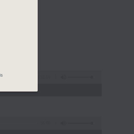
is
1:51:59
- 12:00)
56:00