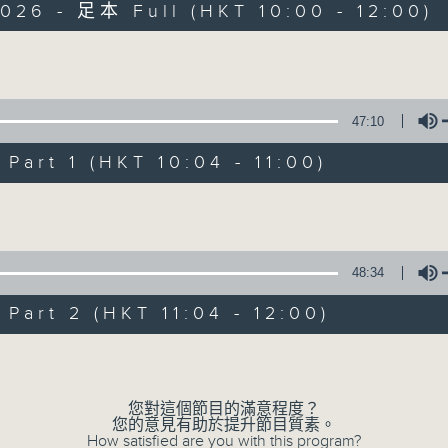
026 - 足本 Full (HKT 10:00 - 12:00)
Volume
47:10
art 1 (HKT 10:04 - 11:00)
瘋 Show 快活人
Volume
聯絡
所有集數
48:34
art 2 (HKT 11:04 - 12:00)
您喜歡這個節目嗎?
Volume
主持人：李麗蕊、敖嘉年、馬小強、黃天恩、
您對這個節目的滿意程度？
一個消閒式的雜誌節目，內容包羅萬有，由
您的意見有助於提升節目質素。
How satisfied are you with this program?