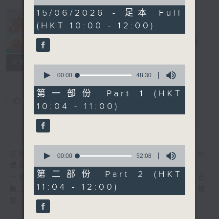
of
1
15/06/2026 - 足本 Full
hour,
(HKT 10:00 - 12:00)
40
瘋 Show 快活
minutes,
人
29
電台直播
seconds
聯絡
所有集數
0
seconds
00:00
48:30
of
48
第一部份 Part 1 (HKT
minutes,
您喜歡這個節目嗎?
10:04 - 11:00)
30
seconds
簡介
GIST
0
主持人：李麗蕊、敖嘉年、馬小強、黃天恩、阮
seconds
00:00
52:08
of
頌陽、爆谷、余詠茵
52
第二部份 Part 2 (HKT
一個消閒式的雜誌節目，內容包羅萬有，由每日
minutes,
11:04 - 12:00)
8
報上熱門新聞，到經典金曲，世界各地古怪趣
seconds
聞，到遊戲都一應俱全。