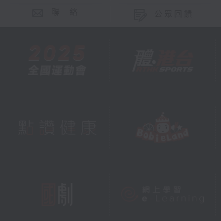
聯 絡
公眾回饋