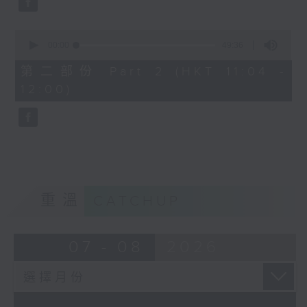
0
seconds
00:00
49:36
of
49
第二部份 Part 2 (HKT 11:04 -
minutes,
12:00)
36
seconds
重溫
CATCHUP
07 - 08
2026