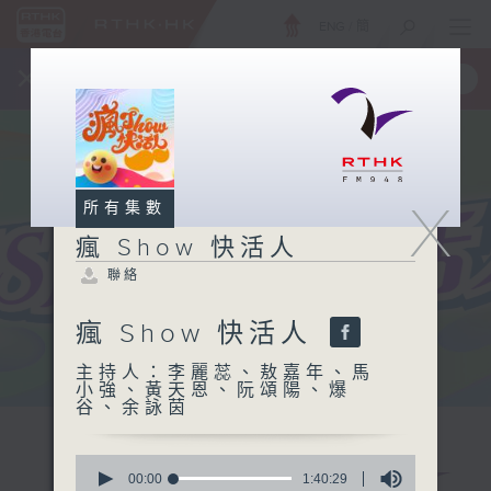
ENG
/
簡
×
全新 RTHK On The Go
取得
一手掌握 RTHK 電台、電視節目
X
所有集數
瘋 Show 快活人
聯絡
瘋 Show 快活人
主持人：李麗蕊、敖嘉年、馬
小強、黃天恩、阮頌陽、爆
谷、余詠茵
0
seconds
00:00
1:40:29