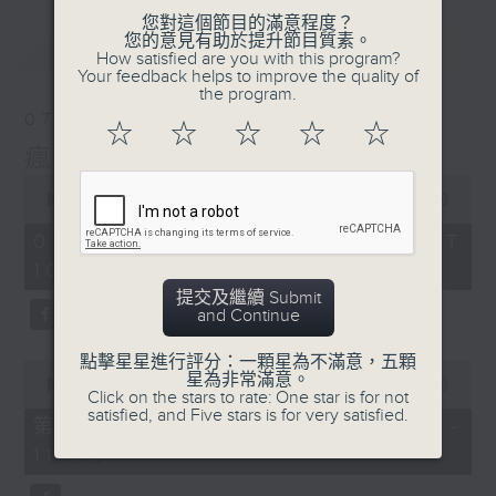
您對這個節目的滿意程度？
您的意見有助於提升節目質素。
最新
LATEST
How satisfied are you with this program?
Your feedback helps to improve the quality of
the program.
07/08/2026
☆
☆
☆
☆
☆
瘋 Show 快活人
0
seconds
00:00
1:37:16
of
1
07/08/2026 - 足本 Full (HKT
hour,
10:00 - 12:00)
37
minutes,
提交及繼續 Submit
16
and Continue
seconds
點擊星星進行評分：一顆星為不滿意，五顆
0
星為非常滿意。
seconds
00:00
47:50
Click on the stars to rate: One star is for not
of
satisfied, and Five stars is for very satisfied.
47
第一部份 Part 1 (HKT 10:04 -
minutes,
11:00)
50
seconds