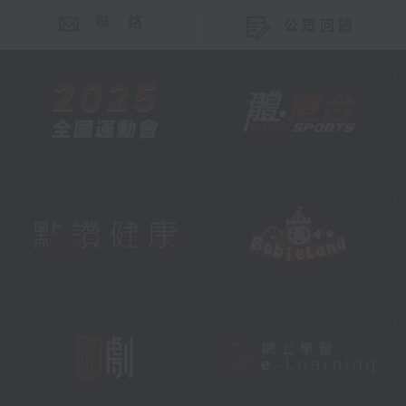
聯 絡
公眾回饋