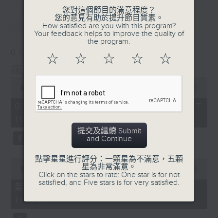
您對這個節目的滿意程度？
您的意見有助於提升節目質素。
最新
LATEST
How satisfied are you with this program?
Your feedback helps to improve the quality of
the program.
07/08/2026
☆
☆
☆
☆
☆
瘋 Show 快活人
0
seconds
00:00
1:37:16
of
1
07/08/2026 - 足本 Full (HKT
hour,
10:00 - 12:00)
37
minutes,
提交及繼續 Submit
16
and Continue
seconds
點擊星星進行評分：一顆星為不滿意，五顆
0
星為非常滿意。
seconds
00:00
47:50
Click on the stars to rate: One star is for not
of
satisfied, and Five stars is for very satisfied.
47
第一部份 Part 1 (HKT 10:04 -
minutes,
11:00)
50
seconds