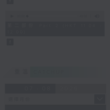
0
seconds
00:00
49:36
of
49
第二部份 Part 2 (HKT 11:04 -
minutes,
12:00)
36
seconds
重溫
CATCHUP
07 - 08
2026