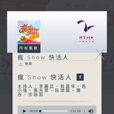
ENG
/
簡
×
全新 RTHK On The Go
取得
一手掌握 RTHK 電台、電視節目
X
所有集數
瘋 Show 快活人
聯絡
瘋 Show 快活人
主持人：李麗蕊、敖嘉年、馬
小強、黃天恩、阮頌陽、爆
谷、余詠茵
0
seconds
00:00
1:31:08