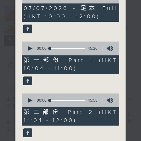
of
1
07/07/2026 - 足本 Full
hour,
(HKT 10:00 - 12:00)
31
瘋 Show 快活
minutes,
人
8
電台直播
seconds
聯絡
所有集數
0
seconds
00:00
45:20
of
45
第一部份 Part 1 (HKT
minutes,
您喜歡這個節目嗎?
10:04 - 11:00)
20
seconds
簡介
GIST
0
主持人：李麗蕊、敖嘉年、馬小強、黃天恩、阮
seconds
00:00
45:58
of
頌陽、爆谷、余詠茵
45
第二部份 Part 2 (HKT
一個消閒式的雜誌節目，內容包羅萬有，由每日
minutes,
11:04 - 12:00)
58
報上熱門新聞，到經典金曲，世界各地古怪趣
seconds
聞，到遊戲都一應俱全。