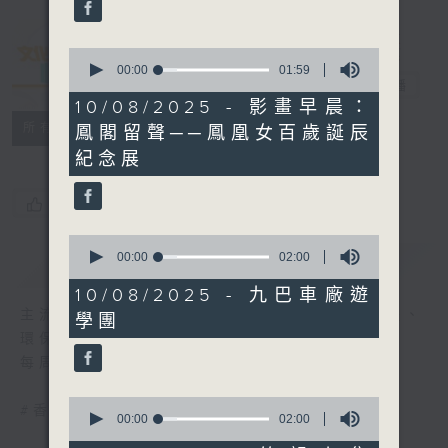
seconds
0
seconds
00:00
01:59
文化快訊
電台直播
of
1
10/08/2025 - 影畫早晨：
minute,
聯絡
所有集數
鳳閣留聲──鳳凰女百歲誕辰
59
seconds
紀念展
您喜歡這個節目嗎?
0
seconds
00:00
02:00
簡介
GIST
of
2
10/08/2025 - 九巴車廠遊
minutes,
主流、另類、舞台、文字、影像、音樂、形體、
學團
0
seconds
環保......
每周帶來文化活動與現象的新資訊
0
#香港電台文教組
seconds
00:00
02:00
of