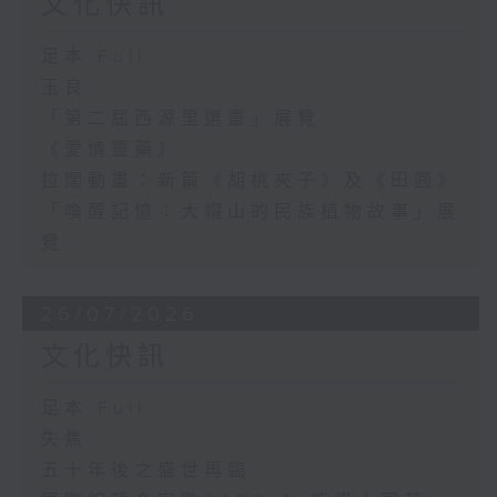
文化快訊
足本 Full
玉良
「第二屆西源里選畫」展覽
《愛情靈藥》
拉闊動畫：新篇《胡桃夾子》及《田園》
「喚醒記憶：大帽山的民族植物故事」展
覽
26/07/2026
文化快訊
足本 Full
失焦
五十年後之盛世再臨