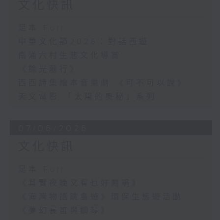
文化快訊
足本 Full
中華文化節2026：對話西遊
南涌六村生態文化導賞
《餘光隨行》
西西詩集繪本音樂劇 《可不可以說》
天文電影 「太陽的奧秘」系列
07/06/2026
文化快訊
足本 Full
《其實夜晚又有乜好鬧喎》
《海灣物語跳島遊》環保生態遊活動
《夢幻長笛與鋼琴》