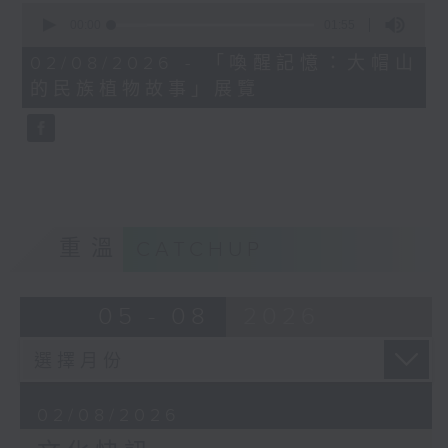
0
seconds
00:00
01:55
of
1
02/08/2026 - 「喚醒記憶：大帽山
minute,
的民族植物故事」展覽
55
seconds
重溫
CATCHUP
05 - 08
2026
02/08/2026