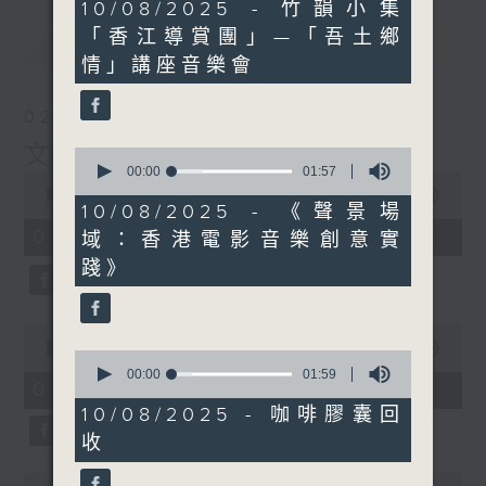
2
10/08/2025 - 竹韻小集
minutes,
「香江導賞團」—「吾土鄉
0
最新
LATEST
seconds
情」講座音樂會
02/08/2026
文化快訊
0
seconds
00:00
01:57
0
of
seconds
00:00
09:54
1
10/08/2025 - 《聲景場
of
minute,
9
02/08/2026 - 足本 Full
域：香港電影音樂創意實
57
minutes,
seconds
54
踐》
seconds
0
seconds
00:00
02:00
0
of
seconds
00:00
01:59
2
02/08/2026 - 玉良
of
minutes,
1
10/08/2025 - 咖啡膠囊回
0
minute,
seconds
收
59
seconds
0