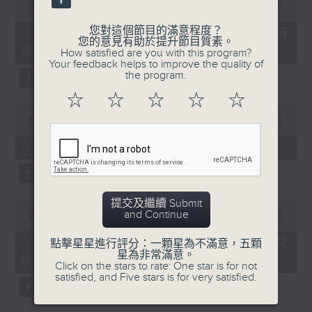
seconds
00:00
02:00
of
2
您對這個節目的滿意程度？
02/08/2026 - 「第二屆西源里選
minutes,
您的意見有助於提升節目質素。
畫」展覽
0
How satisfied are you with this program?
seconds
Your feedback helps to improve the quality of
the program.
☆
☆
☆
☆
☆
0
seconds
00:00
02:00
of
2
02/08/2026 - 《愛情靈藥》
minutes,
0
seconds
提交及繼續 Submit
0
and Continue
seconds
00:00
01:58
of
1
02/08/2026 - 拉闊動畫：新篇《胡
點擊星星進行評分：一顆星為不滿意，五顆
minute,
星為非常滿意。
桃夾子》及《田園》
58
Click on the stars to rate: One star is for not
seconds
satisfied, and Five stars is for very satisfied.