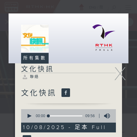
ENG
/
簡
×
全新 RTHK On The Go
取得
一手掌握 RTHK 電台、電視節目
所有集數
X
文化快訊
聯絡
文化快訊
文化快訊
0
seconds
00:00
09:56
of
9
10/08/2025 - 足本 Full
minutes,
56