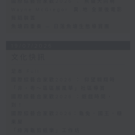
國際綜藝合家歡2026 ： 熊貓大同萌
Wayne McGregor: 異.地 全景後電影
舞蹈裝置
魚塘四重奏 — 日落魚塘生態導賞團
19/07/2026
文化快訊
足本 Full
國際綜藝合家歡2026 ： 仰望翱翔時
「非・粵～區區展風華」社區導賞
國際綜藝合家歡2026 ：遊戲時間，
到！
國際綜藝合家歡2026：龜兔．國王．糖
果屋
「綠海龜剪紙樂」工作坊