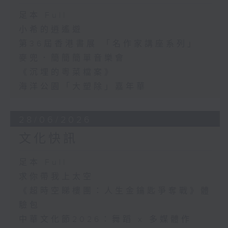
足本 Full
小希的逍遙遊
第36屆香港書展 「名作家講座系列」
麥兜．簡簡簡單音樂會
《沉埋的粵菜檔案》
海洋公園「大塑除」嘉年華
28/06/2026
文化快訊
足本 Full
求你帶我上太空
《超時空睇樓團：人生金鑰匙爭奪戰》體
驗包
中華文化節2026：舞蹈 x 多媒體作