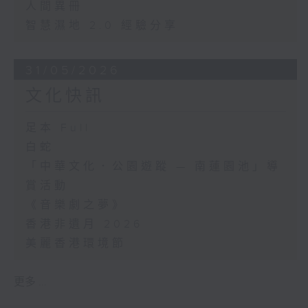
人間異冊
智慧濕地 2.0 經驗分享
31/05/2026
文化快訊
足本 Full
白蛇
「中華文化．公園遊蹤 — 南蓮園池」導
賞活動
《音樂劇之夢》
香港非遺月 2026
美麗香港環境節
更多 ...