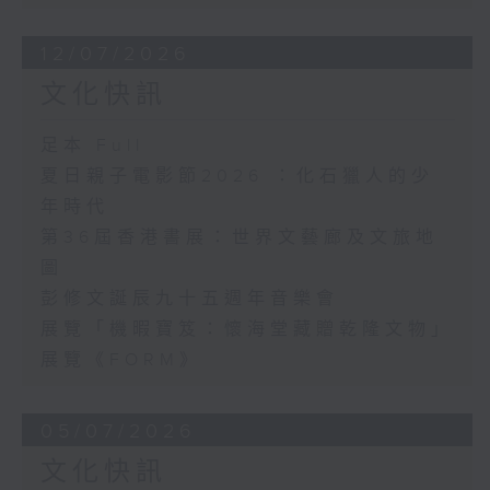
12/07/2026
文化快訊
足本 Full
夏日親子電影節2026 ：化石獵人的少
年時代
第36屆香港書展：世界文藝廊及文旅地
圖
彭修文誕辰九十五週年音樂會
展覽「機暇寶笈：懷海堂藏贈乾隆文物」
展覽《FORM》
05/07/2026
文化快訊