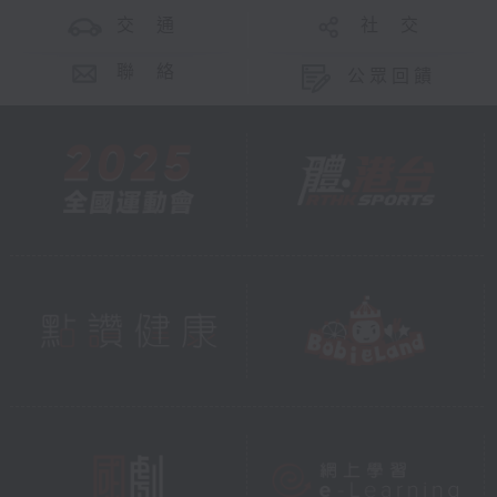
交 通
社 交
聯 絡
公眾回饋