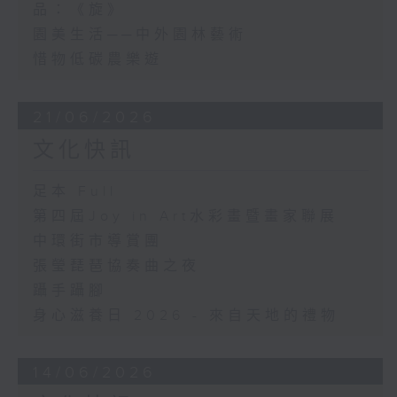
品：《旋》
園美生活──中外園林藝術
惜物低碳農樂遊
21/06/2026
文化快訊
足本 Full
第四屆Joy in Art水彩畫暨畫家聯展
中環街市導賞團
張瑩琵琶協奏曲之夜
躡手躡腳
身心滋養日 2026 - 來自天地的禮物
14/06/2026