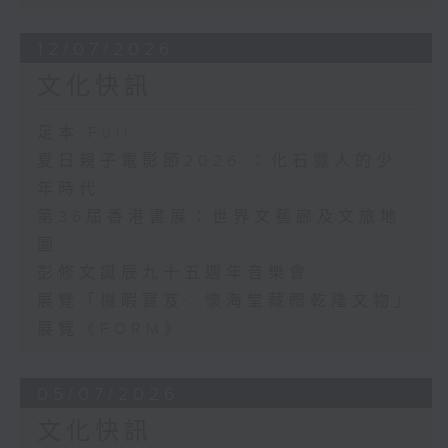
12/07/2026
文化快訊
足本 Full
夏日親子電影節2026 ：化石獵人的少
年時代
第36屆香港書展：世界文藝廊及文旅地
圖
彭修文誕辰九十五週年音樂會
展覽「機暇寶笈：懷海堂藏贈乾隆文物」
展覽《FORM》
05/07/2026
文化快訊