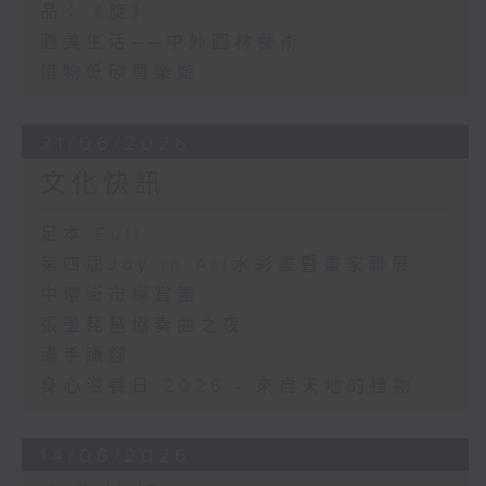
品：《旋》
園美生活──中外園林藝術
惜物低碳農樂遊
21/06/2026
文化快訊
足本 Full
第四屆Joy in Art水彩畫暨畫家聯展
中環街市導賞團
張瑩琵琶協奏曲之夜
躡手躡腳
身心滋養日 2026 - 來自天地的禮物
14/06/2026