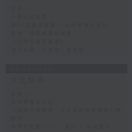
足本 Full
小希的逍遙遊
第36屆香港書展 「名作家講座系列」
麥兜．簡簡簡單音樂會
《沉埋的粵菜檔案》
海洋公園「大塑除」嘉年華
28/06/2026
文化快訊
足本 Full
求你帶我上太空
《超時空睇樓團：人生金鑰匙爭奪戰》體
驗包
中華文化節2026：舞蹈 x 多媒體作