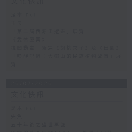
文化快訊
足本 Full
玉良
「第二屆西源里選畫」展覽
《愛情靈藥》
拉闊動畫：新篇《胡桃夾子》及《田園》
「喚醒記憶：大帽山的民族植物故事」展
覽
26/07/2026
文化快訊
足本 Full
失焦
五十年後之盛世再臨