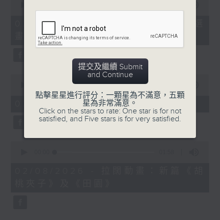
seconds
00:00
02:00
of
2
02/08/2026 - 「第二屆西源里選
minutes,
畫」展覽
0
seconds
提交及繼續 Submit
and Continue
0
seconds
00:00
02:00
of
點擊星星進行評分：一顆星為不滿意，五顆
2
星為非常滿意。
02/08/2026 - 《愛情靈藥》
minutes,
Click on the stars to rate: One star is for not
0
satisfied, and Five stars is for very satisfied.
seconds
0
seconds
00:00
01:58
of
1
02/08/2026 - 拉闊動畫：新篇《胡
minute,
桃夾子》及《田園》
58
seconds