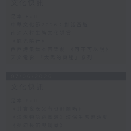
文化快訊
足本 Full
中華文化節2026：對話西遊
南涌六村生態文化導賞
《餘光隨行》
西西詩集繪本音樂劇 《可不可以說》
天文電影 「太陽的奧秘」系列
07/06/2026
文化快訊
足本 Full
《其實夜晚又有乜好鬧喎》
《海灣物語跳島遊》環保生態遊活動
《夢幻長笛與鋼琴》