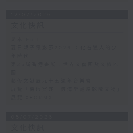
12/07/2026
文化快訊
足本 Full
夏日親子電影節2026 ：化石獵人的少
年時代
第36屆香港書展：世界文藝廊及文旅地
圖
彭修文誕辰九十五週年音樂會
展覽「機暇寶笈：懷海堂藏贈乾隆文物」
展覽《FORM》
05/07/2026
文化快訊