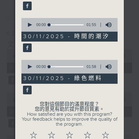
59
seconds
最新
LATEST
0
seconds
00:00
01:55
of
02/08/2026
1
30/11/2025 - 時間的潮汐
minute,
文化快訊
55
seconds
0
seconds
00:00
09:54
of
0
9
seconds
02/08/2026 - 足本 Full
00:00
01:58
minutes,
of
54
1
30/11/2025 - 綠色燃料
seconds
minute,
58
seconds
0
seconds
00:00
02:00
您對這個節目的滿意程度？
of
您的意見有助於提升節目質素。
2
02/08/2026 - 玉良
How satisfied are you with this program?
minutes,
Your feedback helps to improve the quality of
0
the program.
seconds
☆
☆
☆
☆
☆
0