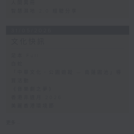
人間異冊
智慧濕地 2.0 經驗分享
31/05/2026
文化快訊
足本 Full
白蛇
「中華文化．公園遊蹤 — 南蓮園池」導
賞活動
《音樂劇之夢》
香港非遺月 2026
美麗香港環境節
更多 ...