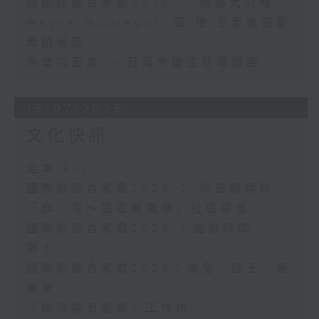
國際綜藝合家歡2026 ： 熊貓大同萌
Wayne McGregor: 異.地 全景後電影
舞蹈裝置
魚塘四重奏 — 日落魚塘生態導賞團
19/07/2026
文化快訊
足本 Full
國際綜藝合家歡2026 ： 仰望翱翔時
「非・粵～區區展風華」社區導賞
國際綜藝合家歡2026 ：遊戲時間，
到！
國際綜藝合家歡2026：龜兔．國王．糖
果屋
「綠海龜剪紙樂」工作坊