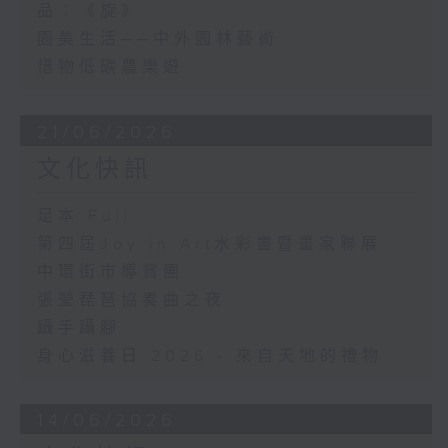
品：《旋》
園美生活──中外園林藝術
惜物低碳農樂遊
21/06/2026
文化快訊
足本 Full
第四屆Joy in Art水彩畫暨畫家聯展
中環街市導賞團
張瑩琵琶協奏曲之夜
躡手躡腳
身心滋養日 2026 - 來自天地的禮物
14/06/2026