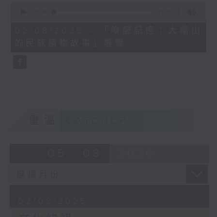
0
seconds
00:00
01:55
of
1
02/08/2026 - 「喚醒記憶：大帽山
minute,
的民族植物故事」展覽
55
seconds
重溫
CATCHUP
05 - 08
2026
02/08/2026