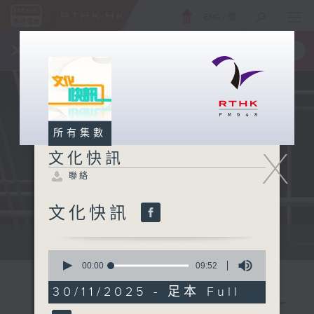
ENG
/
簡
×
全新 RTHK On The Go
取得
一手掌握 RTHK 電台、電視節目
所有集數
X
文化快訊
聯絡
文化快訊
文化快訊
0
seconds
00:00
09:52
of
9
30/11/2025 - 足本 Full
minutes,
52