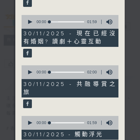
seconds
0
seconds
00:00
01:59
文化快訊
電台直播
of
1
30/11/2025 - 現在已經沒
minute,
聯絡
所有集數
有婚姻? 讀劇＋心靈互動
59
seconds
您喜歡這個節目嗎?
0
seconds
00:00
02:00
of
簡介
GIST
2
30/11/2025 - 共融導賞之
minutes,
旅
0
seconds
主流、另類、舞台、文字、影像、音樂、形體、
環保......
每周帶來文化活動與現象的新資訊
0
seconds
00:00
01:59
of
#香港電台文教組
1
30/11/2025 - 觸動浮光
minute,