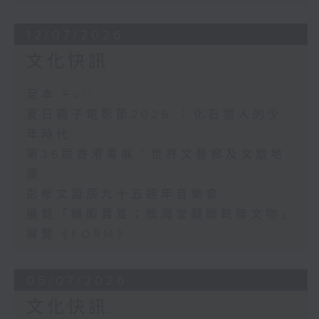
12/07/2026
文化快訊
足本 Full
夏日親子電影節2026 ：化石獵人的少
年時代
第36屆香港書展：世界文藝廊及文旅地
圖
彭修文誕辰九十五週年音樂會
展覽「機暇寶笈：懷海堂藏贈乾隆文物」
展覽《FORM》
05/07/2026
文化快訊