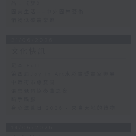
品：《旋》
園美生活──中外園林藝術
惜物低碳農樂遊
21/06/2026
文化快訊
足本 Full
第四屆Joy in Art水彩畫暨畫家聯展
中環街市導賞團
張瑩琵琶協奏曲之夜
躡手躡腳
身心滋養日 2026 - 來自天地的禮物
14/06/2026