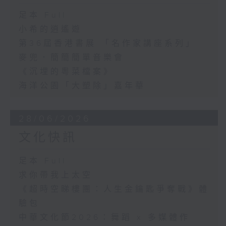
足本 Full
小希的逍遙遊
第36屆香港書展 「名作家講座系列」
麥兜．簡簡簡單音樂會
《沉埋的粵菜檔案》
海洋公園「大塑除」嘉年華
28/06/2026
文化快訊
足本 Full
求你帶我上太空
《超時空睇樓團：人生金鑰匙爭奪戰》體
驗包
中華文化節2026：舞蹈 x 多媒體作