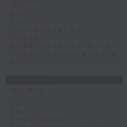
文化快訊
足本 Full
玉良
「第二屆西源里選畫」展覽
《愛情靈藥》
拉闊動畫：新篇《胡桃夾子》及《田園》
「喚醒記憶：大帽山的民族植物故事」展
覽
26/07/2026
文化快訊
足本 Full
失焦
五十年後之盛世再臨