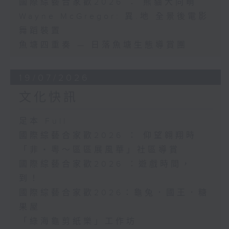
國際綜藝合家歡2026 ： 熊貓大同萌
Wayne McGregor: 異.地 全景後電影
舞蹈裝置
魚塘四重奏 — 日落魚塘生態導賞團
19/07/2026
文化快訊
足本 Full
國際綜藝合家歡2026 ： 仰望翱翔時
「非・粵～區區展風華」社區導賞
國際綜藝合家歡2026 ：遊戲時間，
到！
國際綜藝合家歡2026：龜兔．國王．糖
果屋
「綠海龜剪紙樂」工作坊