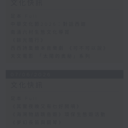
文化快訊
足本 Full
中華文化節2026：對話西遊
南涌六村生態文化導賞
《餘光隨行》
西西詩集繪本音樂劇 《可不可以說》
天文電影 「太陽的奧秘」系列
07/06/2026
文化快訊
足本 Full
《其實夜晚又有乜好鬧喎》
《海灣物語跳島遊》環保生態遊活動
《夢幻長笛與鋼琴》