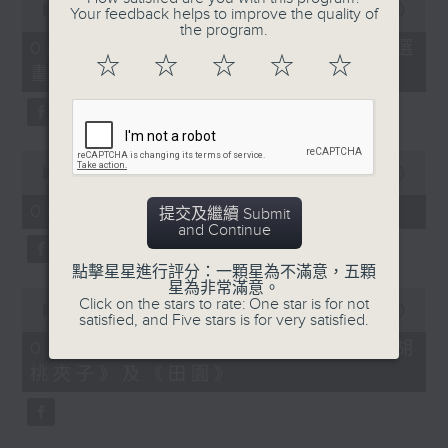
seconds
00:00
02:00
Your feedback helps to improve the quality of
of
the program.
2
02/08/2026 - 「第二屆西源里選
minutes,
☆
☆
☆
☆
☆
畫」展覽
0
seconds
0
seconds
00:00
02:00
of
2
02/08/2026 - 《愛情靈藥》
提交及繼續 Submit
minutes,
and Continue
0
seconds
點擊星星進行評分：一顆星為不滿意，五顆
星為非常滿意。
0
Click on the stars to rate: One star is for not
seconds
00:00
01:58
satisfied, and Five stars is for very satisfied.
of
1
02/08/2026 - 拉闊動畫：新篇《胡
minute,
桃夾子》及《田園》
58
seconds