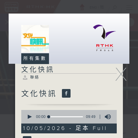
ENG
/
簡
×
全新 RTHK On The Go
取得
一手掌握 RTHK 電台、電視節目
所有集數
X
文化快訊
聯絡
文化快訊
文化快訊
0
seconds
00:00
09:49
of
9
10/05/2026 - 足本 Full
minutes,
49