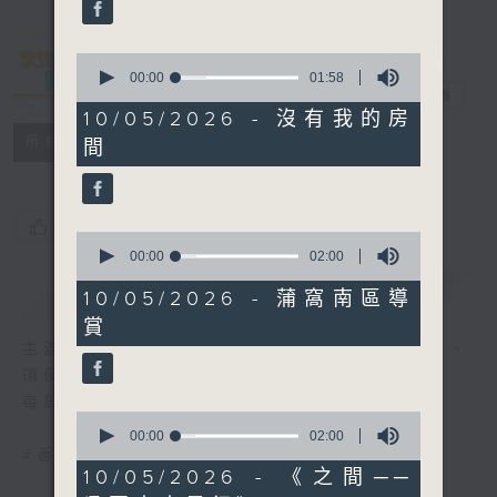
seconds
0
seconds
00:00
01:58
文化快訊
電台直播
of
1
10/05/2026 - 沒有我的房
minute,
聯絡
所有集數
間
58
seconds
您喜歡這個節目嗎?
0
seconds
00:00
02:00
of
簡介
GIST
2
10/05/2026 - 蒲窩南區導
minutes,
賞
0
seconds
主流、另類、舞台、文字、影像、音樂、形體、
環保......
每周帶來文化活動與現象的新資訊
0
seconds
00:00
02:00
of
#香港電台文教組
2
10/05/2026 - 《之間──
minutes,