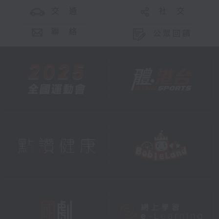
交 通
社 交
聯 絡
公眾回饋