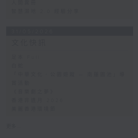
人間異冊
智慧濕地 2.0 經驗分享
31/05/2026
文化快訊
足本 Full
白蛇
「中華文化．公園遊蹤 — 南蓮園池」導
賞活動
《音樂劇之夢》
香港非遺月 2026
美麗香港環境節
更多 ...