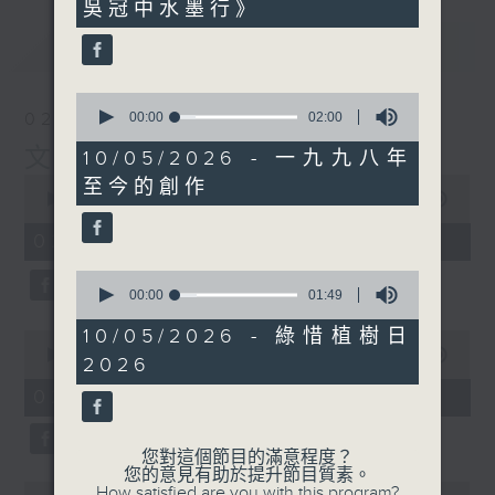
吳冠中水墨行》
0
seconds
最新
LATEST
0
seconds
02/08/2026
00:00
02:00
of
文化快訊
2
10/05/2026 - 一九九八年
minutes,
0
至今的創作
0
seconds
00:00
09:54
seconds
of
9
02/08/2026 - 足本 Full
minutes,
54
0
seconds
seconds
00:00
01:49
of
1
10/05/2026 - 綠惜植樹日
0
minute,
seconds
00:00
02:00
2026
49
of
seconds
2
02/08/2026 - 玉良
minutes,
0
seconds
您對這個節目的滿意程度？
您的意見有助於提升節目質素。
0
How satisfied are you with this program?