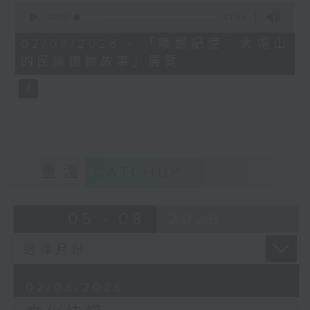
0
seconds
00:00
01:55
of
1
02/08/2026 - 「喚醒記憶：大帽山
minute,
的民族植物故事」展覽
55
seconds
重溫
CATCHUP
05 - 08
2026
02/08/2026