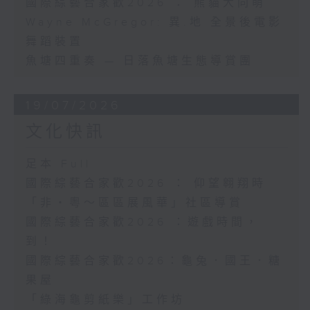
國際綜藝合家歡2026 ： 熊貓大同萌
Wayne McGregor: 異.地 全景後電影
舞蹈裝置
魚塘四重奏 — 日落魚塘生態導賞團
19/07/2026
文化快訊
足本 Full
國際綜藝合家歡2026 ： 仰望翱翔時
「非・粵～區區展風華」社區導賞
國際綜藝合家歡2026 ：遊戲時間，
到！
國際綜藝合家歡2026：龜兔．國王．糖
果屋
「綠海龜剪紙樂」工作坊