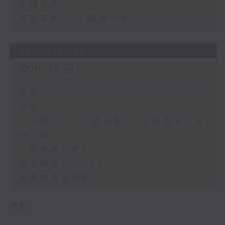
人間異冊
智慧濕地 2.0 經驗分享
31/05/2026
文化快訊
足本 Full
白蛇
「中華文化．公園遊蹤 — 南蓮園池」導
賞活動
《音樂劇之夢》
香港非遺月 2026
美麗香港環境節
更多 ...