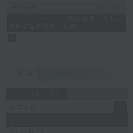
0
seconds
00:00
01:55
of
1
02/08/2026 - 「喚醒記憶：大帽山
minute,
的民族植物故事」展覽
55
seconds
重溫
CATCHUP
05 - 08
2026
02/08/2026