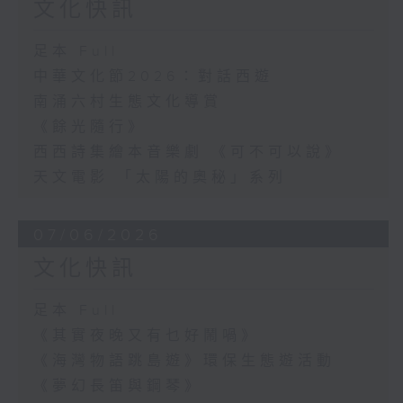
文化快訊
足本 Full
中華文化節2026：對話西遊
南涌六村生態文化導賞
《餘光隨行》
西西詩集繪本音樂劇 《可不可以說》
天文電影 「太陽的奧秘」系列
07/06/2026
文化快訊
足本 Full
《其實夜晚又有乜好鬧喎》
《海灣物語跳島遊》環保生態遊活動
《夢幻長笛與鋼琴》