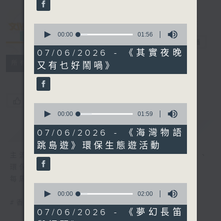
seconds
0
seconds
00:00
01:56
文化快訊
電台直播
of
1
07/06/2026 - 《其實夜晚
minute,
聯絡
所有集數
又有乜好鬧喎》
56
seconds
您喜歡這個節目嗎?
0
seconds
00:00
01:59
of
簡介
GIST
1
07/06/2026 - 《海灣物語
minute,
跳島遊》環保生態遊活動
59
seconds
主流、另類、舞台、文字、影像、音樂、形體、
環保......
每周帶來文化活動與現象的新資訊
0
seconds
00:00
02:00
of
#香港電台文教組
2
07/06/2026 - 《夢幻長笛
minutes,