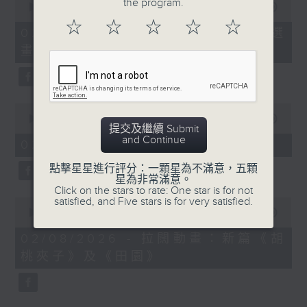
the program.
seconds
00:00
02:00
of
☆
☆
☆
☆
☆
2
02/08/2026 - 「第二屆西源里選
minutes,
畫」展覽
0
seconds
0
seconds
00:00
02:00
提交及繼續 Submit
of
and Continue
2
02/08/2026 - 《愛情靈藥》
minutes,
0
點擊星星進行評分：一顆星為不滿意，五顆
seconds
星為非常滿意。
Click on the stars to rate: One star is for not
satisfied, and Five stars is for very satisfied.
0
seconds
00:00
01:58
of
1
02/08/2026 - 拉闊動畫：新篇《胡
minute,
桃夾子》及《田園》
58
seconds