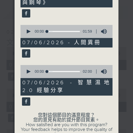
與鋼琴》
0
seconds
最新
LATEST
0
seconds
02/08/2026
00:00
01:59
of
文化快訊
1
07/06/2026 - 人間異冊
minute,
0
59
seconds
00:00
09:54
seconds
of
9
02/08/2026 - 足本 Full
0
minutes,
seconds
00:00
02:00
54
of
seconds
2
07/06/2026 - 智慧濕地
minutes,
2.0 經驗分享
0
0
seconds
seconds
00:00
02:00
of
2
02/08/2026 - 玉良
minutes,
0
您對這個節目的滿意程度？
seconds
您的意見有助於提升節目質素。
How satisfied are you with this program?
Your feedback helps to improve the quality of
0