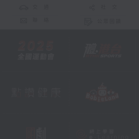
交 通
社 交
聯 絡
公眾回饋