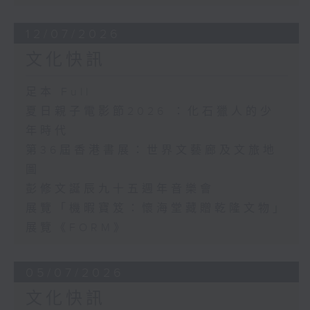
12/07/2026
文化快訊
足本 Full
夏日親子電影節2026 ：化石獵人的少
年時代
第36屆香港書展：世界文藝廊及文旅地
圖
彭修文誕辰九十五週年音樂會
展覽「機暇寶笈：懷海堂藏贈乾隆文物」
展覽《FORM》
05/07/2026
文化快訊