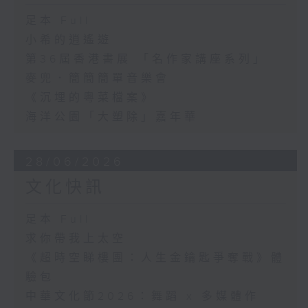
足本 Full
小希的逍遙遊
第36屆香港書展 「名作家講座系列」
麥兜．簡簡簡單音樂會
《沉埋的粵菜檔案》
海洋公園「大塑除」嘉年華
28/06/2026
文化快訊
足本 Full
求你帶我上太空
《超時空睇樓團：人生金鑰匙爭奪戰》體
驗包
中華文化節2026：舞蹈 x 多媒體作