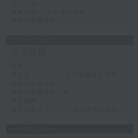
品：《旋》
園美生活──中外園林藝術
惜物低碳農樂遊
21/06/2026
文化快訊
足本 Full
第四屆Joy in Art水彩畫暨畫家聯展
中環街市導賞團
張瑩琵琶協奏曲之夜
躡手躡腳
身心滋養日 2026 - 來自天地的禮物
14/06/2026