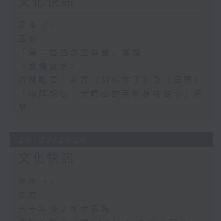
文化快訊
足本 Full
玉良
「第二屆西源里選畫」展覽
《愛情靈藥》
拉闊動畫：新篇《胡桃夾子》及《田園》
「喚醒記憶：大帽山的民族植物故事」展
覽
26/07/2026
文化快訊
足本 Full
失焦
五十年後之盛世再臨