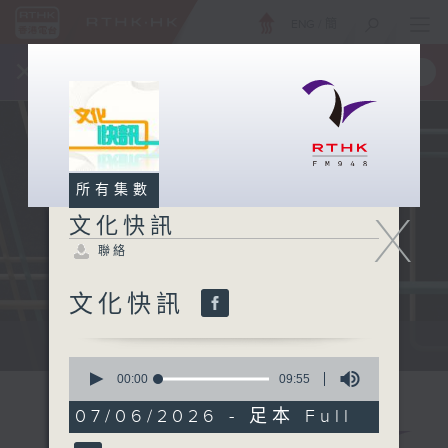
ENG
/
簡
×
全新 RTHK On The Go
取得
一手掌握 RTHK 電台、電視節目
所有集數
X
文化快訊
聯絡
文化快訊
文化快訊
0
seconds
00:00
09:55
of
9
07/06/2026 - 足本 Full
minutes,
55