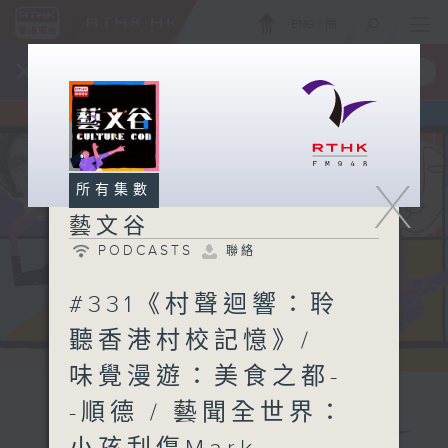
ENG
/
簡
×
全新 RTHK On The Go
取得
一手掌握 RTHK 電台、電視節目
X
所有集數
藝文谷
PODCASTS
聯絡
#331《村聲迴響：聆
聽香港村校記憶》/
味覺漫遊：美食之都-
-順德 / 藝聞全世界：