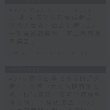
11/07/2026
#376 Wayne McGregor:
異.地 全景後電影舞蹈體驗 /
藝想大世界：戲劇治療 (上) /
一新美術館展覽「第二屆西源
里選畫」
足本 Full (HKT 21:00 - 22:00)
04/07/2026
#375 南音劇場《小希的逍遙
遊》/ 香港中大文物館特別展
覽「機暇寶笈：懷海堂藏贈乾
隆文物」 / 當代印藝 2026