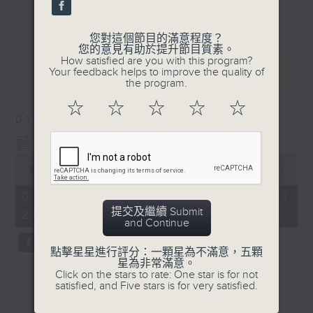
更多...
#香港電台文教組
您對這個節目的滿意程度？
您的意見有助於提升節目質素。
How satisfied are you with this program?
最新
LATEST
Your feedback helps to improve the quality of
the program.
☆
☆
☆
☆
☆
01/08/2026
藝文谷
0
seconds
00:00
54:36
of
54
01/08/2026 - 足本 Full (HKT
minutes,
提交及繼續 Submit
21:00 - 22:00)
36
and Continue
seconds
點擊星星進行評分：一顆星為不滿意，五顆
星為非常滿意。
Click on the stars to rate: One star is for not
satisfied, and Five stars is for very satisfied.