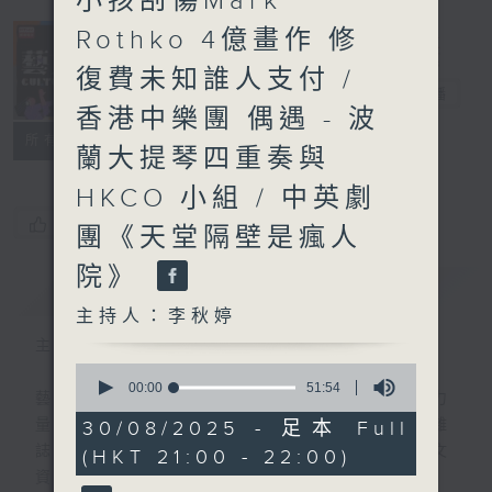
小孩刮傷Mark
Rothko 4億畫作 修
復費未知誰人支付 /
藝文谷
電台直播
香港中樂團 偶遇 - 波
PODCASTS
聯絡
所有集數
蘭大提琴四重奏與
HKCO 小組 / 中英劇
您喜歡這個節目嗎?
團《天堂隔壁是瘋人
院》
簡介
GIST
主持人：李秋婷
主持人：李秋婷
0
seconds
00:00
51:54
藝術、文化，蘊藏令生活更豐盛更美好的力
of
51
量。逢星期六晚出版，一本聽得到的藝文雜
30/08/2025 - 足本 Full
minutes,
誌，帶來不同專題、人物訪問以及最新的藝文
(HKT 21:00 - 22:00)
54
seconds
資訊。