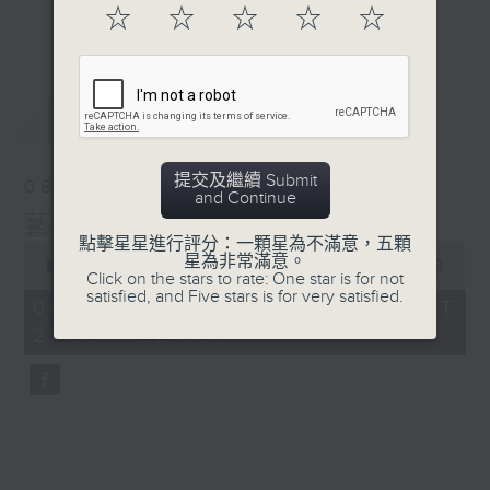
星期六晚9至10
☆
☆
☆
☆
☆
更多...
香港電台第二台
#香港電台文教組
一齊打開藝文谷呢本聽得嘅藝
術文化雜誌吖！
最新
LATEST
提交及繼續 Submit
08/08/2026
and Continue
藝文谷
點擊星星進行評分：一顆星為不滿意，五顆
0
星為非常滿意。
seconds
00:00
00:00
Click on the stars to rate: One star is for not
of
satisfied, and Five stars is for very satisfied.
0
08/08/2026 - 足本 Full (HKT
seconds
21:00 - 22:00)