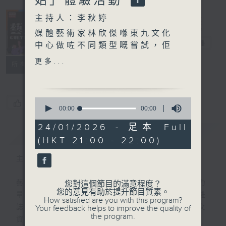
始」體驗活動
主持人：李秋婷
媒體藝術家林欣傑喺東九文化
藝文谷
電台直播
中心做咗不同類型嘅嘗試，佢
認為喺呢度孕育嘅作品同其他
更多...
PODCASTS
聯絡
所有集數
場地有咩不同之處？三月份佢
同團隊喺劇場仲有咩新搞作
呢？
0
您喜歡這個節目嗎?
seconds
00:00
00:00
of
西西係華文界非常重要嘅作
0
24/01/2026 - 足本 Full
家，由西西基金會策動嘅「西
簡介
GIST
seconds
(HKT 21:00 - 22:00)
西的房間盒子：從縫熊開始」
體驗活動，可以比讀者走入西
主持人：李秋婷
西最私密嘅地方，一睹佢親手
縫製嘅毛熊。策展人羅樂敏
藝術、文化，蘊藏令生活更豐盛更美好的力
您對這個節目的滿意程度？
Louise話收拾西西嘅物品有
您的意見有助於提升節目質素。
量。逢星期六晚出版，一本聽得到的藝文雜
How satisfied are you with this program?
唔少新發現？
誌，帶來不同專題、人物訪問以及最新的藝文
Your feedback helps to improve the quality of
the program.
資訊。