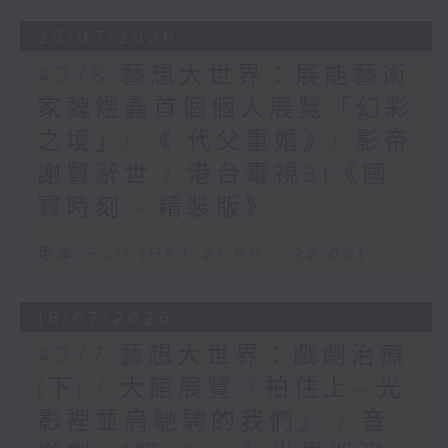
25/07/2026
#378 藝想大世界：展能藝術
家魏煜鑫首個個人展覽「幻彩
之境」/ 《 代父重婚》/ 影帝
謝賢辭世 / 港台電視31《國
寶時刻 - 精裝版》
足本 Full (HKT 21:00 - 22:00)
18/07/2026
#377 藝想大世界：戲劇治療
(下) / 大館展覽『拍住上—光
影裡並肩馳騁的我們』 / 音