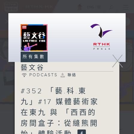
ENG
/
簡
×
全新 RTHK On The Go
取得
一手掌握 RTHK 電台、電視節目
X
所有集數
藝文谷
PODCASTS
聯絡
#352 「藝.科.東
九」#17 媒體藝術家
在東九 與 「西西的
房間盒子：從縫熊開