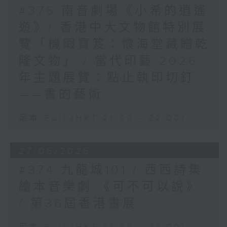
#375 南音劇場《小希的逍遙
遊》/ 香港中大文物館特別展
覽「機暇寶笈：懷海堂藏贈乾
隆文物」 / 當代印藝 2026
年主題展覽：點止執印切釘
——書的藝術
足本 Full (HKT 21:00 - 22:00)
27/06/2026
#374 九龍城101 / 西西詩集
繪本音樂劇 《可不可以說》
/ 第36屆香港書展