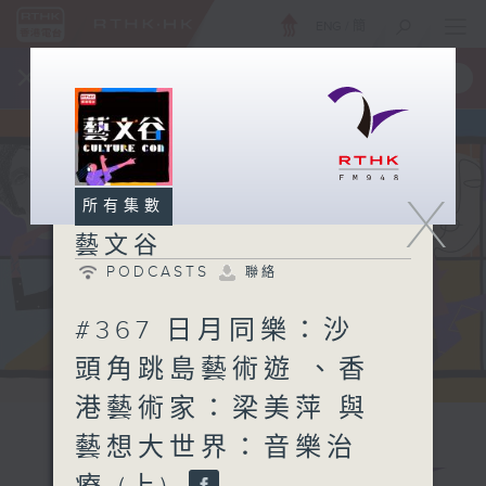
ENG
/
簡
×
全新 RTHK On The Go
取得
一手掌握 RTHK 電台、電視節目
X
所有集數
藝文谷
PODCASTS
聯絡
#367 日月同樂：沙
頭角跳島藝術遊 、香
港藝術家：梁美萍 與
藝想大世界：音樂治