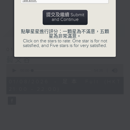
更多...
#香港電台文教組
提交及繼續 Submit
and Continue
最新
LATEST
點擊星星進行評分：一顆星為不滿意，五顆
星為非常滿意。
Click on the stars to rate: One star is for not
satisfied, and Five stars is for very satisfied.
01/08/2026
藝文谷
0
seconds
00:00
54:36
of
54
01/08/2026 - 足本 Full (HKT
minutes,
21:00 - 22:00)
36
seconds