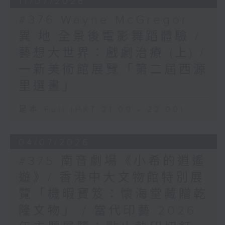
11/07/2026
#376 Wayne McGregor:
異.地 全景後電影舞蹈體驗 /
藝想大世界：戲劇治療 (上) /
一新美術館展覽「第二屆西源
里選畫」
足本 Full (HKT 21:00 - 22:00)
04/07/2026
#375 南音劇場《小希的逍遙
遊》/ 香港中大文物館特別展
覽「機暇寶笈：懷海堂藏贈乾
隆文物」 / 當代印藝 2026