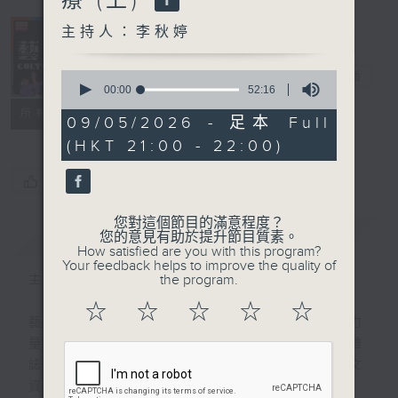
療 (上)
主持人：李秋婷
藝文谷
0
電台直播
seconds
00:00
52:16
of
PODCASTS
聯絡
所有集數
52
09/05/2026 - 足本 Full
minutes,
(HKT 21:00 - 22:00)
16
seconds
您喜歡這個節目嗎?
您對這個節目的滿意程度？
簡介
GIST
您的意見有助於提升節目質素。
How satisfied are you with this program?
Your feedback helps to improve the quality of
the program.
主持人：李秋婷
☆
☆
☆
☆
☆
藝術、文化，蘊藏令生活更豐盛更美好的力
量。逢星期六晚出版，一本聽得到的藝文雜
誌，帶來不同專題、人物訪問以及最新的藝文
資訊。