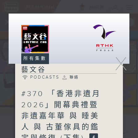
ENG
/
簡
×
全新 RTHK On The Go
取得
一手掌握 RTHK 電台、電視節目
X
所有集數
藝文谷
PODCASTS
聯絡
#370 「香港非遺月
2026」開幕典禮暨
非遺嘉年華 與 睡美
人 與 古董傢具的鑑