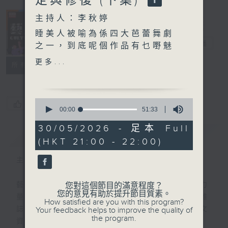
定與修復 (下集)
主持人：李秋婷
睡美人被喻為係四大芭蕾舞劇
藝文谷
電台直播
之一，到底呢個作品有乜嘢魅
力？香港芭蕾舞團最近將睡美
更多...
PODCASTS
聯絡
所有集數
人搬演舞台，今次製作有咩亮
點？演出嘅周邊活動又有乜
嘢？
0
您喜歡這個節目嗎?
人工智能分析明清傢具嘅分
seconds
00:00
51:33
of
別，唔知古董專家黑國強
51
30/05/2026 - 足本 Full
Andy有咩意見呢？明明係太
簡介
GIST
minutes,
(HKT 21:00 - 22:00)
33
子爺，點解Andy 會踏上修復
seconds
家具嘅路，而修復木製品又有
主持人：李秋婷
咩技巧呢？
藝術、文化，蘊藏令生活更豐盛更美好的力
您對這個節目的滿意程度？
您的意見有助於提升節目質素。
量。逢星期六晚出版，一本聽得到的藝文雜
How satisfied are you with this program?
誌，帶來不同專題、人物訪問以及最新的藝文
Your feedback helps to improve the quality of
the program.
資訊。