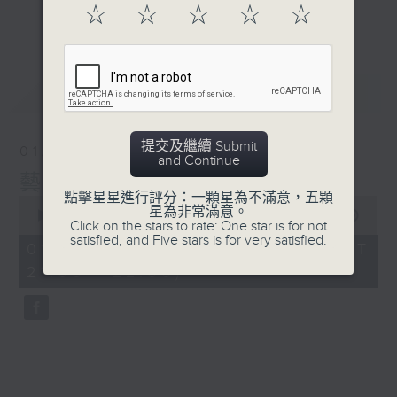
☆
☆
☆
☆
☆
更多...
#香港電台文教組
最新
LATEST
提交及繼續 Submit
01/08/2026
and Continue
藝文谷
點擊星星進行評分：一顆星為不滿意，五顆
0
星為非常滿意。
seconds
00:00
54:36
Click on the stars to rate: One star is for not
of
satisfied, and Five stars is for very satisfied.
54
01/08/2026 - 足本 Full (HKT
minutes,
21:00 - 22:00)
36
seconds