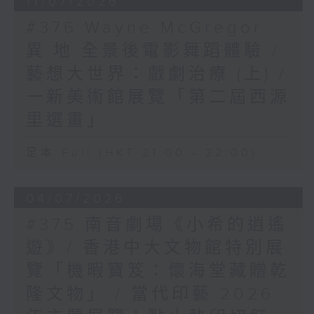
11/07/2026
#376 Wayne McGregor:
異.地 全景後電影舞蹈體驗 /
藝想大世界：戲劇治療 (上) /
一新美術館展覽「第二屆西源
里選畫」
足本 Full (HKT 21:00 - 22:00)
04/07/2026
#375 南音劇場《小希的逍遙
遊》/ 香港中大文物館特別展
覽「機暇寶笈：懷海堂藏贈乾
隆文物」 / 當代印藝 2026