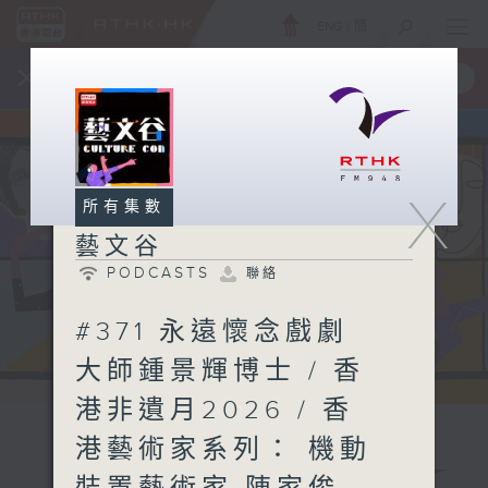
ENG
/
簡
×
全新 RTHK On The Go
取得
一手掌握 RTHK 電台、電視節目
X
所有集數
藝文谷
PODCASTS
聯絡
#371 永遠懷念戲劇
大師鍾景輝博士 / 香
港非遺月2026 / 香
港藝術家系列： 機動