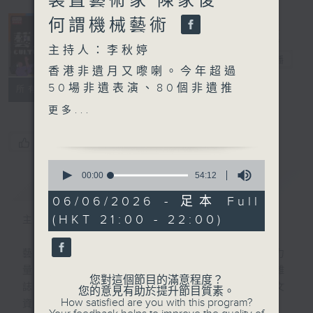
裝置藝術家 陳家俊
何謂機械藝術
主持人：李秋婷
藝文谷
電台直播
香港非遺月又嚟喇。今年超過
50場非遺表演、80個非遺推
PODCASTS
聯絡
所有集數
廣攤位，以及40個考察活
更多...
動，涵蓋超過100個非遺項
目。到底有乜嘢活動等緊大家
您喜歡這個節目嗎?
參與？非物質文化遺產辦事處
0
館長岑佩玉 Celia會話曬你
seconds
00:00
54:12
簡介
GIST
of
知！
54
06/06/2026 - 足本 Full
minutes,
(HKT 21:00 - 22:00)
主持人：李秋婷
12
Mechanical Art 「機械藝
seconds
術」或者「機動藝術」到底係
藝術、文化，蘊藏令生活更豐盛更美好的力
乜嘢？機械設計師陳家俊
量。逢星期六晚出版，一本聽得到的藝文雜
Joseph 除咗會以佢嘅角度拆
您對這個節目的滿意程度？
誌，帶來不同專題、人物訪問以及最新的藝文
解Mechanical Art，佢亦會
您的意見有助於提升節目質素。
How satisfied are you with this program?
資訊。
分享點樣欣賞呢啲作品。