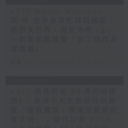
11/07/2026
#376 Wayne McGregor:
異.地 全景後電影舞蹈體驗 /
藝想大世界：戲劇治療 (上) /
一新美術館展覽「第二屆西源
里選畫」
足本 Full (HKT 21:00 - 22:00)
04/07/2026
#375 南音劇場《小希的逍遙
遊》/ 香港中大文物館特別展
覽「機暇寶笈：懷海堂藏贈乾
隆文物」 / 當代印藝 2026