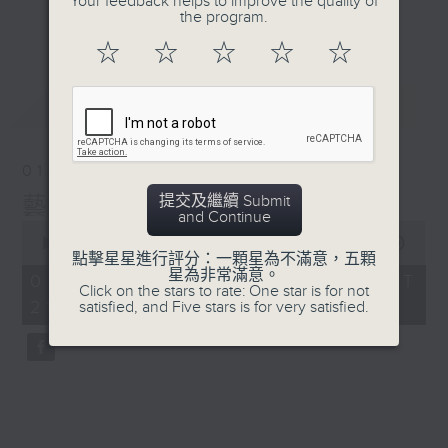
Your feedback helps to improve the quality of
the program.
更多...
#香港電台文教組
☆
☆
☆
☆
☆
最新
LATEST
01/08/2026
提交及繼續 Submit
藝文谷
and Continue
0
seconds
00:00
54:36
點擊星星進行評分：一顆星為不滿意，五顆
of
星為非常滿意。
54
01/08/2026 - 足本 Full (HKT
Click on the stars to rate: One star is for not
minutes,
21:00 - 22:00)
satisfied, and Five stars is for very satisfied.
36
seconds