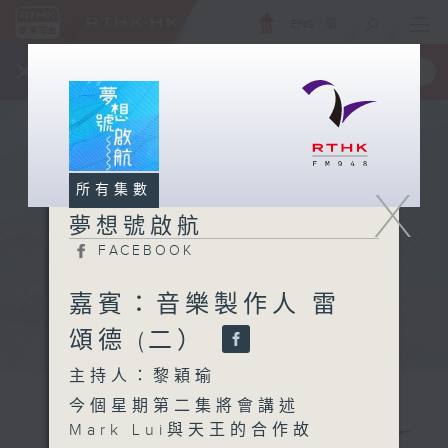
ENG
/
簡
×
全新 RTHK On The Go
取得
一手掌握 RTHK 電台、電視節目
X
所有集數
夢想號啟航
FACEBOOK
嘉賓：音樂製作人 雷
頌德 (二）
主持人：黎穎瑜
今個星期第二集將會講述
Mark Lui與天王的合作故