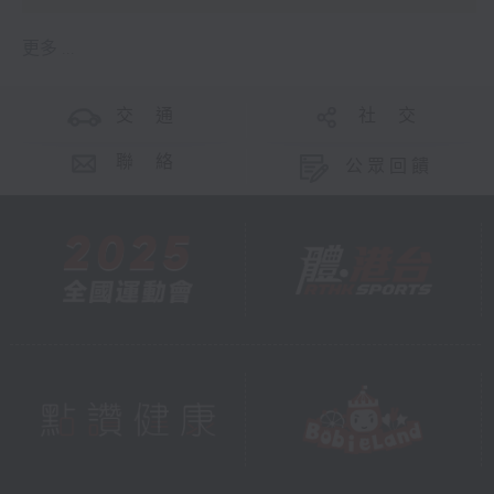
更多 ...
交 通
社 交
聯 絡
公眾回饋