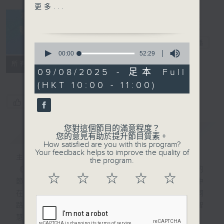
事，他受到小美的邀請為郭富
更多...
城打造《純真傳說》專輯，呈
現舞王姿態。1996年首次與
黎明合作，推出《情深說話未
夢想號啟航
電台直播
0
曾講》隨即登上多個電台的流
seconds
00:00
52:29
of
行榜冠軍，黎明和雷頌德後來
FACEBOOK
所有集數
52
09/08/2025 - 足本 Full
更被視為樂壇中的最佳拍檔之
minutes,
(HKT 10:00 - 11:00)
29
一。
seconds
您喜歡這個節目嗎?
您對這個節目的滿意程度？
簡介
GIST
您的意見有助於提升節目質素。
How satisfied are you with this program?
Your feedback helps to improve the quality of
主持人：黎穎瑜
the program.
《夢想號啟航》是一個收集和分享夢想故事的
☆
☆
☆
☆
☆
節目，主持黎穎瑜希望藉此平台，尋找現實中
在各領域追尋及實踐夢想的人，為聽眾提供同
路人的追夢故事，一起體會當中的堅持和智
慧。