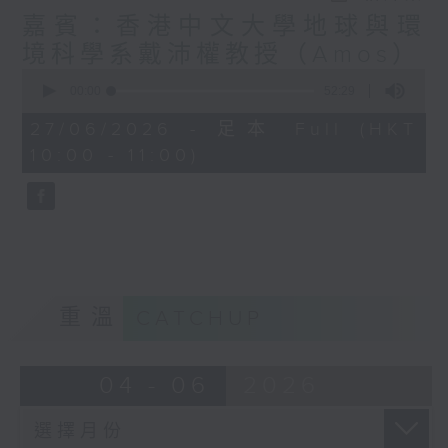
嘉賓：香港中文大學地球與環
境科學系戴沛權教授（Amos）
0
seconds
00:00
52:29
of
52
27/06/2026 - 足本 Full (HKT
minutes,
10:00 - 11:00)
29
seconds
重溫
CATCHUP
04 - 06
2026