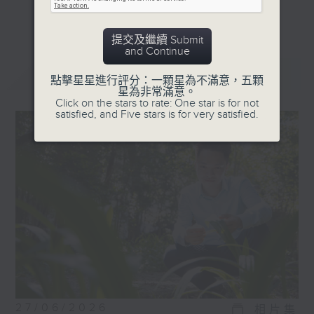
受訪嘉賓包括，音樂家、藝術家、運動員、社
更多...
企創辦人等，他們在追逐夢想的過程中，各有
提交及繼續 Submit
獨特的經歷。
and Continue
最新
LATEST
點擊星星進行評分：一顆星為不滿意，五顆
星為非常滿意。
Click on the stars to rate: One star is for not
satisfied, and Five stars is for very satisfied.
27/06/2026
相片集