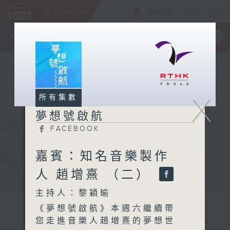
ENG
/
簡
×
全新 RTHK On The Go
取得
一手掌握 RTHK 電台、電視節目
X
所有集數
夢想號啟航
FACEBOOK
嘉賓：知名音樂製作
人 趙增熹 （二）
主持人：黎穎瑜
《夢想號啟航》本週六繼續帶
您走進音樂人趙增熹的夢想世