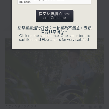
受訪嘉賓包括，音樂家、藝術家、運動員、社
更多...
企創辦人等，他們在追逐夢想的過程中，各有
提交及繼續 Submit
獨特的經歷。
and Continue
最新
LATEST
點擊星星進行評分：一顆星為不滿意，五顆
星為非常滿意。
Click on the stars to rate: One star is for not
satisfied, and Five stars is for very satisfied.
27/06/2026
相片集