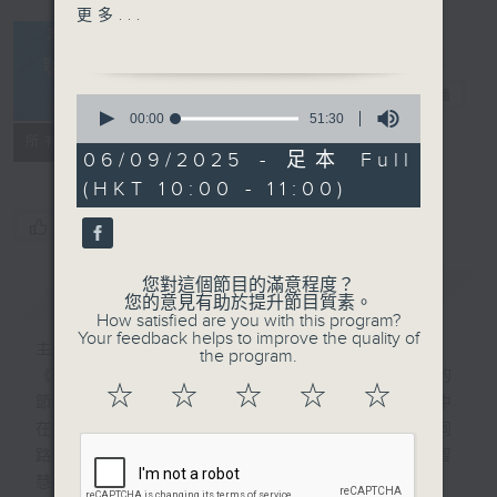
界，聆聽他從台前到幕後的初
更多...
心延續！ 從為張國榮編寫
《有誰共鳴》一曲成名，到成
立社會企業，趙增熹始終相
夢想號啟航
電台直播
0
信：成功，不只是成名，更是
seconds
00:00
51:30
of
傳承。他走進校園舉辦免費講
FACEBOOK
所有集數
51
06/09/2025 - 足本 Full
座，為年輕音樂人提供製作培
minutes,
(HKT 10:00 - 11:00)
30
訓與發佈平台，不收取分文學
seconds
費，只希望學生以熱誠和時間
您喜歡這個節目嗎?
回饋。他說：「只要學生學到
一些東西，就是一種成功。」
您對這個節目的滿意程度？
簡介
GIST
節目中，他將分享如何以「投
您的意見有助於提升節目質素。
How satisfied are you with this program?
入」為門檻，用經驗引路，助
Your feedback helps to improve the quality of
主持人：黎穎瑜
學生走出自己的音樂路。這位
the program.
《夢想號啟航》是一個收集和分享夢想故事的
樂壇前輩毫無架子，卻有嚴格
☆
☆
☆
☆
☆
節目，主持黎穎瑜希望藉此平台，尋找現實中
要求，背後是他對音樂最純粹
在各領域追尋及實踐夢想的人，為聽眾提供同
的熱愛與堅持。
路人的追夢故事，一起體會當中的堅持和智
慧。