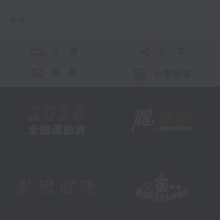
更多 ...
交 通
社 交
聯 絡
公眾回饋