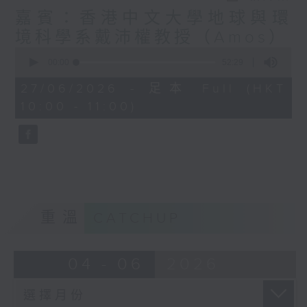
嘉賓：香港中文大學地球與環
境科學系戴沛權教授（Amos）
0
seconds
00:00
52:29
of
52
27/06/2026 - 足本 Full (HKT
minutes,
10:00 - 11:00)
29
seconds
重溫
CATCHUP
04 - 06
2026