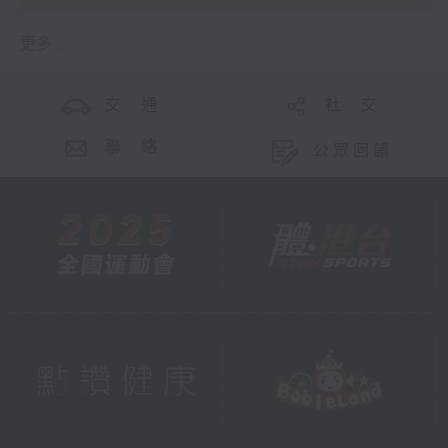
更多 ...
交 通
社 交
聯 絡
公眾回饋