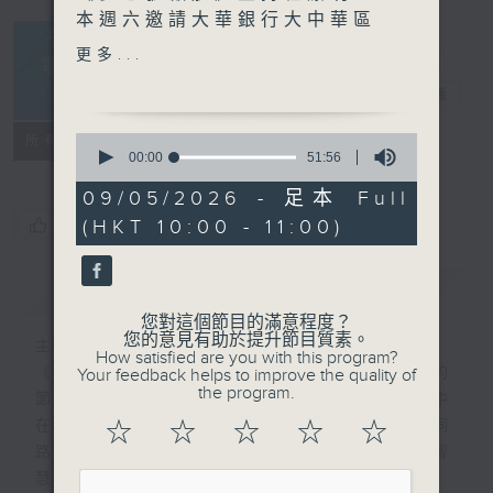
本週六邀請大華銀行大中華區
副主席葉楊詩明（Christine
更多...
Ip），細說她如何從年輕時一
夢想號啟航
電台直播
心想走藝術路，最終順應家庭
期望投身銀行業，由管理培訓
FACEBOOK
0
所有集數
生做起，在不同銀行一路歷
seconds
00:00
51:56
of
練，走到今天的管理層位置。
51
09/05/2026 - 足本 Full
節目中她會分享初入行時面對
minutes,
您喜歡這個節目嗎?
(HKT 10:00 - 11:00)
56
的抉擇與挫折、外派海外工作
seconds
的見聞，以及這些職場經驗如
何塑造她對「誠信、終身學
簡介
GIST
習、不怕蝕底」的堅持，成為
您對這個節目的滿意程度？
之後職涯與人生的底線。
您的意見有助於提升節目質素。
主持人：程潔明
How satisfied are you with this program?
《夢想號啟航》是一個收集和分享夢想故事的
Your feedback helps to improve the quality of
the program.
節目，主持黎穎瑜希望藉此平台，尋找現實中
在各領域追尋及實踐夢想的人，為聽眾提供同
☆
☆
☆
☆
☆
路人的追夢故事，一起體會當中的堅持和智
慧。