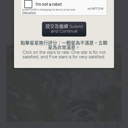
受訪嘉賓包括，音樂家、藝術家、運動員、社
更多...
企創辦人等，他們在追逐夢想的過程中，各有
獨特的經歷。
提交及繼續 Submit
最新
LATEST
and Continue
點擊星星進行評分：一顆星為不滿意，五顆
星為非常滿意。
Click on the stars to rate: One star is for not
satisfied, and Five stars is for very satisfied.
27/06/2026
相片集