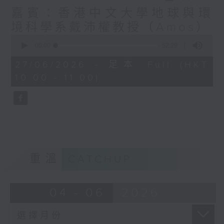
嘉賓：香港中文大學地球與環
境科學系戴沛權教授（Amos）
0
seconds
00:00
52:29
of
52
27/06/2026 - 足本 Full (HKT
minutes,
10:00 - 11:00)
29
seconds
重溫
CATCHUP
04 - 06
2026