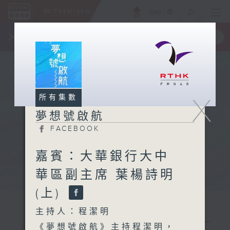
ENG
/
簡
×
全新 RTHK On The Go
取得
一手掌握 RTHK 電台、電視節目
X
所有集數
夢想號啟航
FACEBOOK
嘉賓：大華銀行大中
華區副主席 葉楊詩明
(上)
主持人：程潔明
《夢想號啟航》主持程潔明，