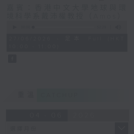
嘉賓：香港中文大學地球與環
境科學系戴沛權教授（Amos）
0
seconds
00:00
52:29
of
52
27/06/2026 - 足本 Full (HKT
minutes,
10:00 - 11:00)
29
seconds
重溫
CATCHUP
04 - 06
2026