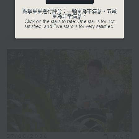
受訪嘉賓包括，音樂家、藝術家、運動員、社
更多...
企創辦人等，他們在追逐夢想的過程中，各有
點擊星星進行評分：一顆星為不滿意，五顆
星為非常滿意。
獨特的經歷。
Click on the stars to rate: One star is for not
satisfied, and Five stars is for very satisfied.
最新
LATEST
27/06/2026
相片集