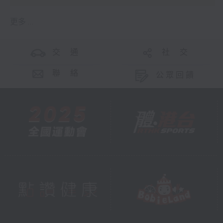
更多 ...
交 通
社 交
聯 絡
公眾回饋