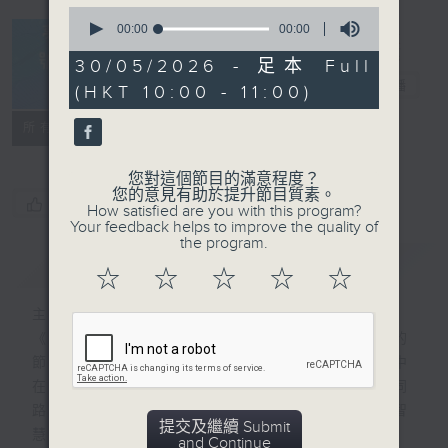
0
seconds
00:00
00:00
of
0
30/05/2026 - 足本 Full
seconds
夢想號啟航
電台直播
(HKT 10:00 - 11:00)
FACEBOOK
所有集數
您對這個節目的滿意程度？
您的意見有助於提升節目質素。
您喜歡這個節目嗎?
How satisfied are you with this program?
Your feedback helps to improve the quality of
the program.
簡介
GIST
☆
☆
☆
☆
☆
主持人：程潔明
《夢想號啟航》是一個收集和分享夢想故事的
節目，主持黎穎瑜希望藉此平台，尋找現實中
在各領域追尋及實踐夢想的人，為聽眾提供同
路人的追夢故事，一起體會當中的堅持和智
提交及繼續 Submit
慧。
and Continue