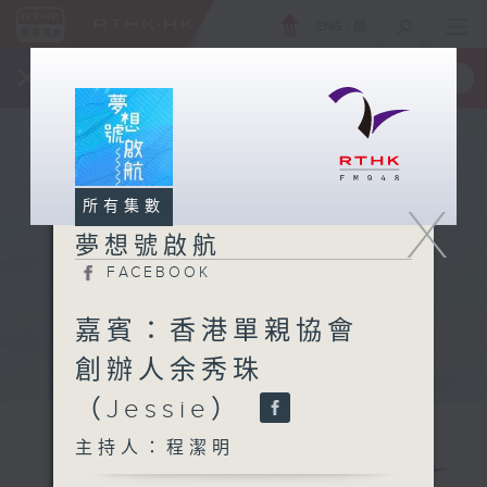
ENG
/
簡
×
全新 RTHK On The Go
取得
一手掌握 RTHK 電台、電視節目
X
所有集數
夢想號啟航
FACEBOOK
嘉賓：香港單親協會
創辦人余秀珠
（Jessie）
主持人：程潔明