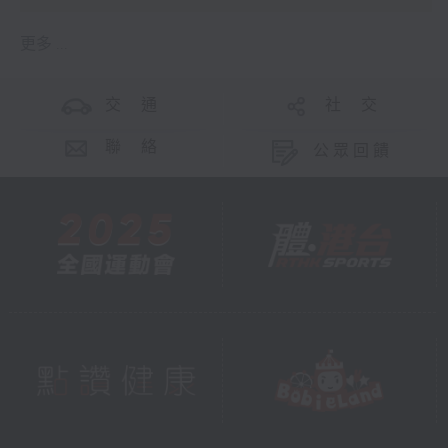
更多 ...
交 通
社 交
聯 絡
公眾回饋