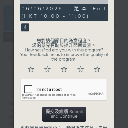
of
53
06/06/2026 - 足本 Full
minutes,
(HKT 10:00 - 11:00)
40
seconds
夢想號啟航
電台直播
FACEBOOK
所有集數
您對這個節目的滿意程度？
您的意見有助於提升節目質素。
How satisfied are you with this program?
Your feedback helps to improve the quality of
您喜歡這個節目嗎?
the program.
☆
☆
☆
☆
☆
簡介
GIST
主持人：程潔明
《夢想號啟航》是一個收集和分享夢想故事的
節目，主持黎穎瑜希望藉此平台，尋找現實中
在各領域追尋及實踐夢想的人，為聽眾提供同
提交及繼續 Submit
and Continue
路人的追夢故事，一起體會當中的堅持和智
慧。