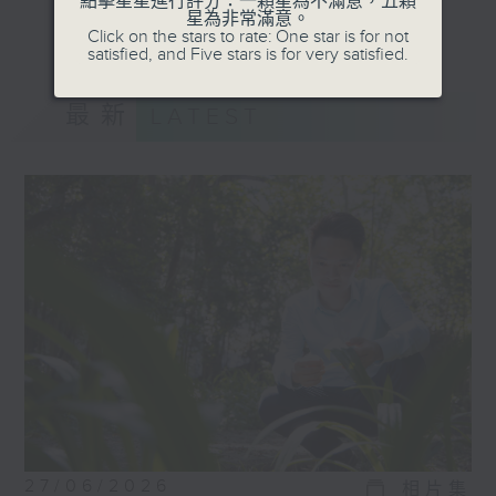
點擊星星進行評分：一顆星為不滿意，五顆
受訪嘉賓包括，音樂家、藝術家、運動員、社
星為非常滿意。
更多...
Click on the stars to rate: One star is for not
企創辦人等，他們在追逐夢想的過程中，各有
satisfied, and Five stars is for very satisfied.
獨特的經歷。
最新
LATEST
27/06/2026
相片集