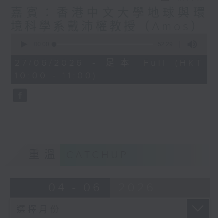
嘉賓：香港中文大學地球與環
境科學系戴沛權教授（Amos）
0
seconds
00:00
52:29
of
52
27/06/2026 - 足本 Full (HKT
minutes,
10:00 - 11:00)
29
seconds
重溫
CATCHUP
04 - 06
2026