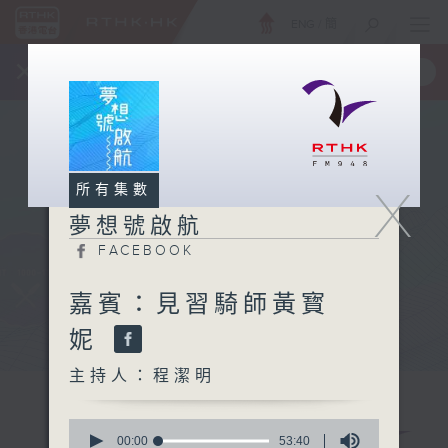
ENG
/
簡
×
全新 RTHK On The Go
取得
一手掌握 RTHK 電台、電視節目
X
所有集數
夢想號啟航
FACEBOOK
嘉賓：見習騎師黃寳
妮
主持人：程潔明
0
seconds
00:00
53:40