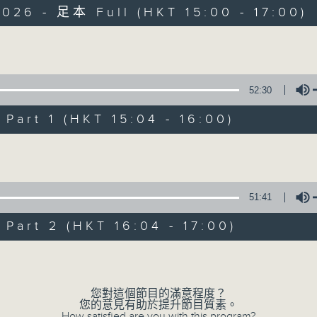
026 - 足本 Full (HKT 15:00 - 17:00)
olume
52:30
art 1 (HKT 15:04 - 16:00)
學嘢啦, 師兄!
Volume
所有集數
51:41
您喜歡這個節目嗎?
art 2 (HKT 16:04 - 17:00)
Volume
主持人：C君、雷瑋陶、胡誦維、余鋒、Zita、W
您對這個節目的滿意程度？
您的意見有助於提升節目質素。
How satisfied are you with this program?