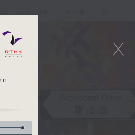
重溫
APPS
我們
ENG
/
簡
X
n
g