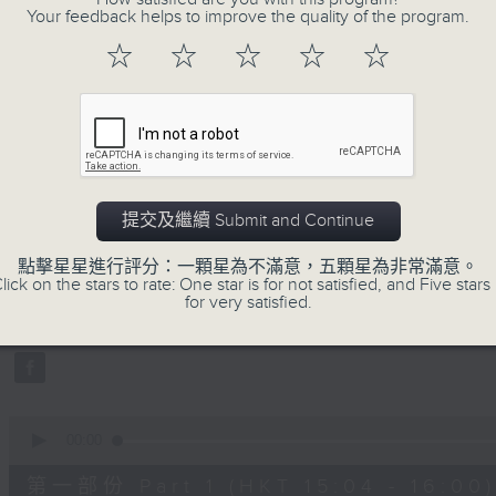
Your feedback helps to improve the quality of the program.
☆
☆
☆
☆
☆
18/04/2026
提交及繼續 Submit and Continue
學嘢啦, 師兄!
0
點擊星星進行評分：一顆星為不滿意，五顆星為非常滿意。
seconds
00:00
lick on the stars to rate: One star is for not satisfied, and Five stars 
of
for very satisfied.
1
18/04/2026 - 足本 Full (HKT 15:00 
hour,
44
minutes,
27
seconds
Volume
90%
0
seconds
00:00
of
52
第一部份 Part 1 (HKT 15:04 - 16:00)
minutes,