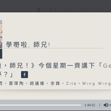
電視
電台
新聞
WEB+
學嘢啦, 師兄!
啦，師兄！》今個星期一齊講下「Ge
業夢？」
、雷瑋陶、胡誦維、余鋒、Zita、Wing Win
1:44:01