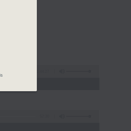
1:44:27
is
- 17:00)
52:30