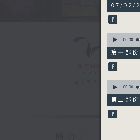
1
07/02/2
hour,
44
minutes,
1
second
V
90%
0
seconds
00:00
of
52
第一部份 P
minutes,
30
seconds
90%
0
電台直播
seconds
00:00
of
51
第二部份 P
minutes,
41
seconds
90%
簡介