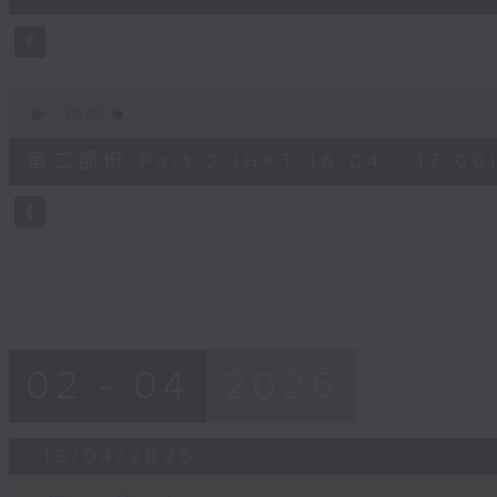
30
seconds
Volume
90%
0
seconds
00:00
of
52
第二部份 Part 2 (HKT 16:04 - 17:00
minutes,
7
seconds
Volume
90%
02 - 04
2026
18/04/2026