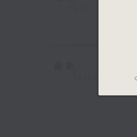
GIST
最新
LATEST
C