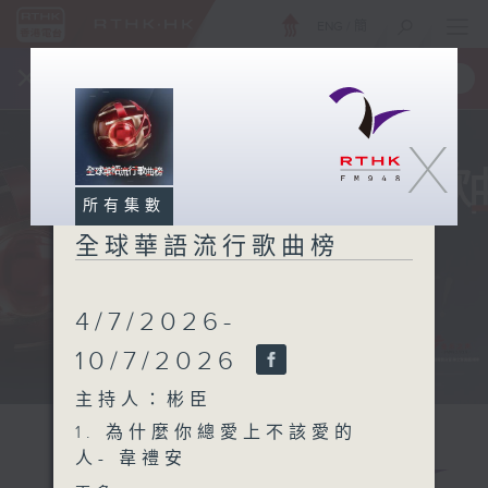
ENG
/
簡
×
全新 RTHK On The Go
取得
一手掌握 RTHK 電台、電視節目
X
所有集數
全球華語流行歌曲榜
4/7/2026-
10/7/2026
主持人：彬臣
1. 為什麼你總愛上不該愛的
人- 韋禮安
2. 一個人- 黃麗玲