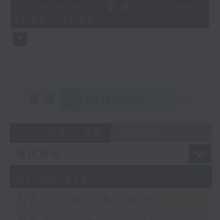
50
02/08/2026 - 足本 Full (HKT
minutes,
12:00 - 13:00)
20
seconds
重溫
CATCHUP
07 - 08
2026
02/08/2026
1/8/2026-7/8/2026