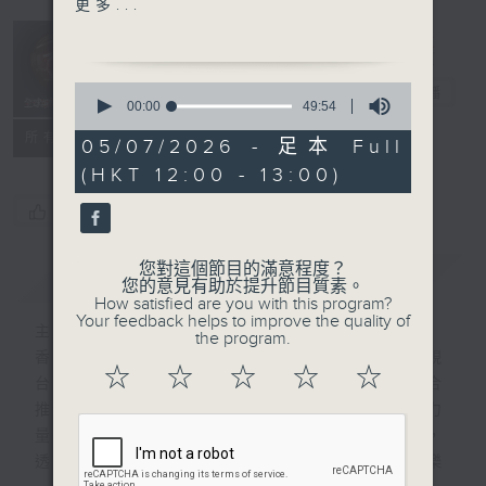
更多...
3. 從黃昏到午夜- 李健
4. Somewhere In Winter
全球華語流行歌
(失重) - 火星電台 / 竇靖童
0
曲榜
電台直播
5. 信天翁- 許志安
seconds
00:00
49:54
of
6. 散光- 泳兒
所有集數
49
05/07/2026 - 足本 Full
7. 等晴天- 周深
minutes,
(HKT 12:00 - 13:00)
54
8. 要還- 康堤
seconds
9. 天星術- 劉宇寧
您喜歡這個節目嗎?
10. 蘇格拉‧別提- 王赫野
您對這個節目的滿意程度？
簡介
GIST
您的意見有助於提升節目質素。
How satisfied are you with this program?
Your feedback helps to improve the quality of
主持人：彬臣
the program.
香港電台與北京廣播電視台、上海廣播電視
☆
☆
☆
☆
☆
台、廣東廣播電視台、馬來西亞廣播電台聯合
推出「全球華語流行歌曲榜」，結合媒體力
量，向全球樂迷推廣優秀華語流行音樂作品，
透過華語歌曲的獨有影響力，促進各地的音樂