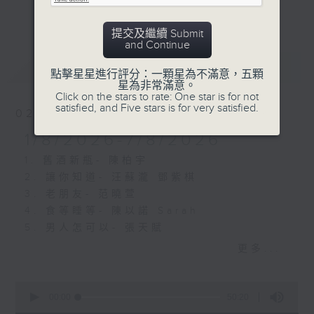
文化交流，拓闊樂迷的視野。
更多...
提交及繼續 Submit
逢星期日中午12點至1點，香港電台第二台
and Continue
《全球華語流行歌曲榜》。
最新
LATEST
點擊星星進行評分：一顆星為不滿意，五顆
星為非常滿意。
Click on the stars to rate: One star is for not
satisfied, and Five stars is for very satisfied.
02/08/2026
1/8/2026-7/8/2026
1. 舊酒新瓶- 陳柏宇
2. 讓你知道- 汪蘇瀧 鄧紫棋
3. 老朋友- 范曉萱
4. 食等睡等- 陳以諾 Sarah
5. 男人怎可以- 張天賦
6. 怎麼斷句呢 (座右銘)- 周華健
更多...
7. 你快樂嗎- 李幸倪
8. 全世界的雨- 周深 Ella陳嘉樺
0
9. 洛陽紙- 許嵩
seconds
00:00
50:20
of
10. 玻璃- Gareth. T