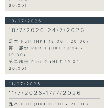
20:00)
18/07/2026
18/7/2026-24/7/2026
足本 Full (HKT 18:00 - 20:00)
第一部份 Part 1 (HKT 18:04 -
19:00)
第二部份 Part 2 (HKT 19:04 -
20:00)
11/07/2026
11/7/2026-17/7/2026
足本 Full (HKT 18:00 - 20:00)