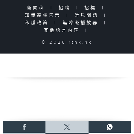
新聞稿
|
招聘
|
招標
|
知識產權告示
|
常見問題
|
私隱政策
|
無障礙播放器
|
其他語言內容
|
© 2026 rthk.hk