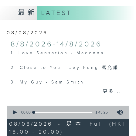
最新
LATEST
08/08/2026
8/8/2026-14/8/2026
1. Love Sensation - Madonna
2. Close to You - Jay Fung 馮允謙
3. My Guy - Sam Smith
更多...
4. Less than a Lover - JENNIE
0
5. Street of Dreams - U2
seconds
00:00
1:43:25
of
1
08/08/2026 - 足本 Full (HKT
6. MORNING DEW (DONK) -
hour,
18:00 - 20:00)
43
Beyoncé