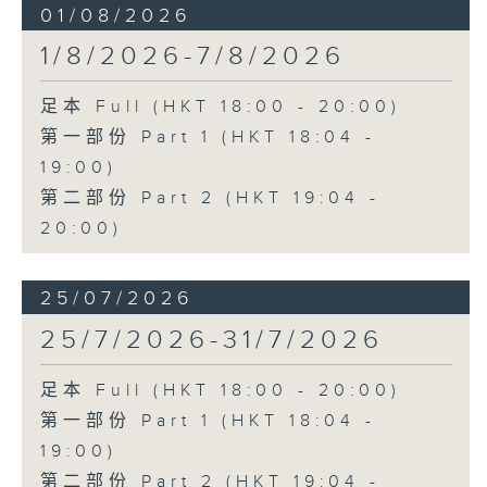
01/08/2026
1/8/2026-7/8/2026
足本 Full (HKT 18:00 - 20:00)
第一部份 Part 1 (HKT 18:04 -
19:00)
第二部份 Part 2 (HKT 19:04 -
20:00)
25/07/2026
25/7/2026-31/7/2026
足本 Full (HKT 18:00 - 20:00)
第一部份 Part 1 (HKT 18:04 -
19:00)
第二部份 Part 2 (HKT 19:04 -