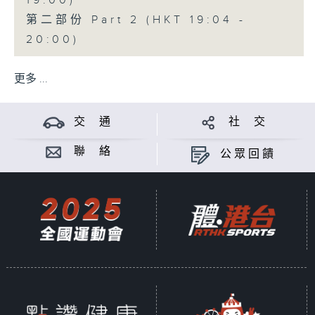
19:00)
第二部份 Part 2 (HKT 19:04 -
20:00)
更多 ...
交 通
社 交
聯 絡
公眾回饋