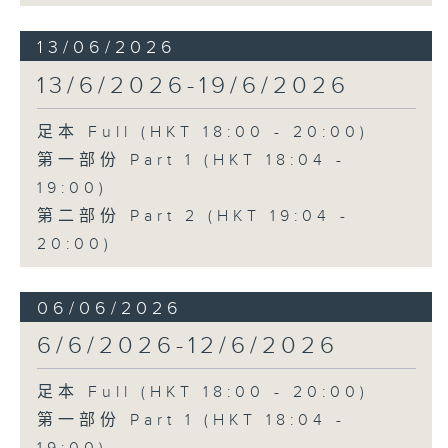
13/06/2026
13/6/2026-19/6/2026
足本 Full (HKT 18:00 - 20:00)
第一部份 Part 1 (HKT 18:04 -
19:00)
第二部份 Part 2 (HKT 19:04 -
20:00)
06/06/2026
6/6/2026-12/6/2026
足本 Full (HKT 18:00 - 20:00)
第一部份 Part 1 (HKT 18:04 -