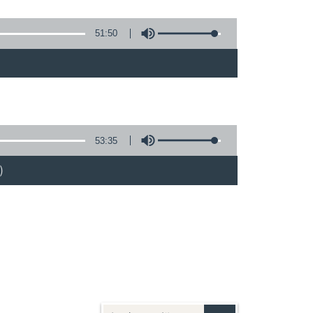
51:50
53:35
)