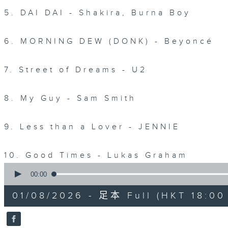
5. DAI DAI - Shakira, Burna Boy
6. MORNING DEW (DONK) - Beyoncé
7. Street of Dreams - U2
8. My Guy - Sam Smith
9. Less than a Lover - JENNIE
10. Good Times - Lukas Graham
0
seconds
00:00
of
1
01/08/2026 - 足本 Full (HKT 18:00 
hour,
45
minutes,
15