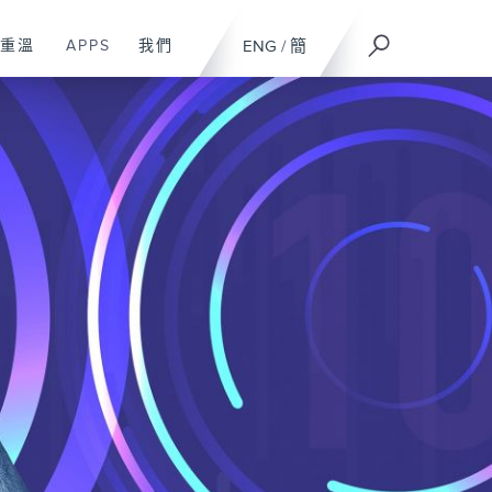
重溫
APPS
我們
ENG
/
簡