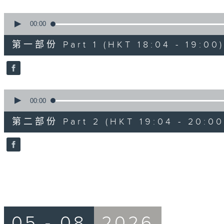
seconds
Volume
90%
0
seconds
00:00
of
51
第一部份 Part 1 (HKT 18:04 - 19:00)
minutes,
50
seconds
Volume
90%
0
seconds
00:00
of
53
第二部份 Part 2 (HKT 19:04 - 20:00
minutes,
35
seconds
Volume
90%
05 - 08
2026