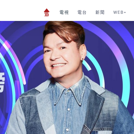
電視
電台
新聞
WEB+