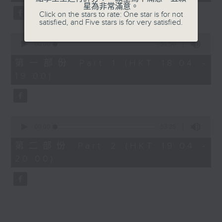
minutes,
星為非常滿意。
6. MORNING DEW (DONK) -
15
Click on the stars to rate: One star is for not
seconds
Beyoncé
satisfied, and Five stars is for very satisfied.
0
7. Street of Dreams - U2
seconds
00:00
51:50
of
51
第一部份 Part 1 (HKT 18:04 -
8. My Guy - Sam Smith
minutes,
19:00)
50
seconds
9. Less than a Lover - JENNIE
10. Good Times - Lukas Graham
0
seconds
00:00
53:35
of
53
第二部份 Part 2 (HKT 19:04 -
minutes,
20:00)
35
seconds