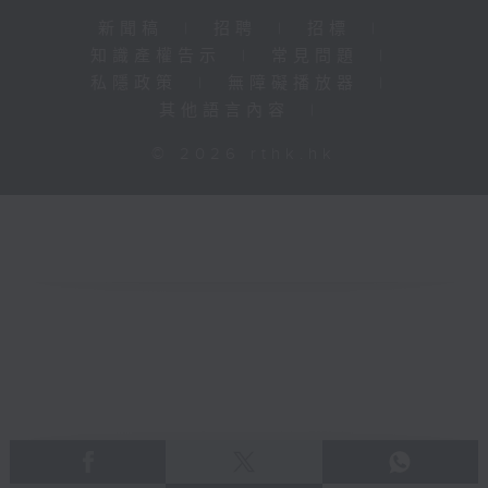
新聞稿
|
招聘
|
招標
|
知識產權告示
|
常見問題
|
私隱政策
|
無障礙播放器
|
其他語言內容
|
© 2026 rthk.hk