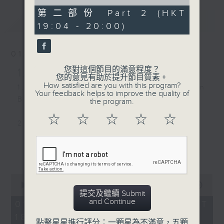
of
0
第二部份 Part 2 (HKT
最新
seconds
LATEST
19:04 - 20:00)
01/08/2026
您對這個節目的滿意程度？
1/8/2026-7/8/2026
您的意見有助於提升節目質素。
How satisfied are you with this program?
1. The Time Of My Life - Benson
Your feedback helps to improve the quality of
Boone
the program.
☆
☆
☆
☆
☆
2. Close to You - Jay Fung 馮允謙
3. Love Sensation - Madonna
更多...
4. ICONIC BY MISTAKE - LE
0
SSERAFIM, ILLIT, KATSEYE
seconds
00:00
1:45:15
of
提交及繼續 Submit
1
and Continue
01/08/2026 - 足本 Full (HKT
5. DAI DAI - Shakira, Burna Boy
hour,
18:00 - 20:00)
45
點擊星星進行評分：一顆星為不滿意，五顆