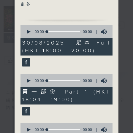
3. Golden (David Guetta
更多...
REMIX) KPop Demon
Hunters, HUNTRIX,
David Guetta
環球榜
電台直播
0
4. doll- CONSTANCE康堤
seconds
00:00
00:00
of
5. Sapphire- Ed
聯絡
所有集數
0
30/08/2025 - 足本 Full
Sheeran (feat. Arijit
seconds
(HKT 18:00 - 20:00)
Singh)
6. The Subway-
您喜歡這個節目嗎?
Chappell Roan
7. Addicted- HEYOON
0
簡介
GIST
8. IS IT- Tyla
seconds
00:00
00:00
of
9. Loved You Better-
0
第一部份 Part 1 (HKT
主持人：李志剛
Jonas Brothers (with
seconds
18:04 - 19:00)
網羅全球精彩歌曲，追訪國際歌星近況。愛好外
Dean Lewis)
語歌曲的朋友，切勿錯過。
10. Dream- LiSA
0
seconds
00:00
00:00