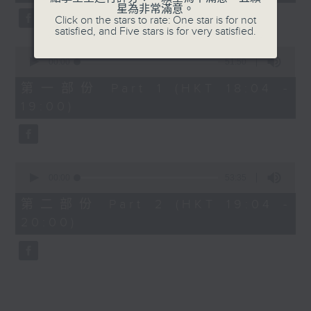
minutes,
星為非常滿意。
6. MORNING DEW (DONK) -
15
Click on the stars to rate: One star is for not
seconds
Beyoncé
satisfied, and Five stars is for very satisfied.
0
7. Street of Dreams - U2
seconds
00:00
51:50
of
51
第一部份 Part 1 (HKT 18:04 -
8. My Guy - Sam Smith
minutes,
19:00)
50
seconds
9. Less than a Lover - JENNIE
10. Good Times - Lukas Graham
0
seconds
00:00
53:35
of
53
第二部份 Part 2 (HKT 19:04 -
minutes,
20:00)
35
seconds