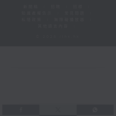
新聞稿
|
招聘
|
招標
|
知識產權告示
|
常見問題
|
私隱政策
|
無障礙播放器
|
其他語言內容
|
© 2026 rthk.hk