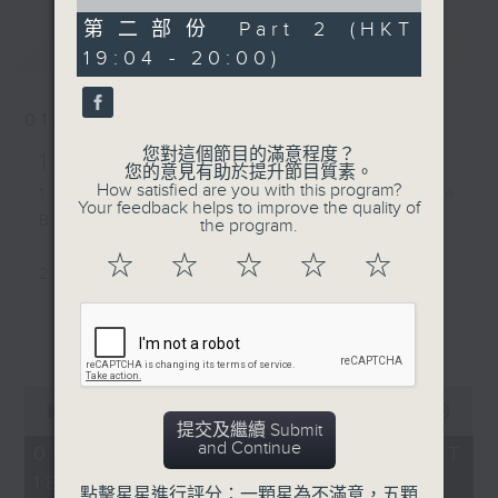
of
53
第二部份 Part 2 (HKT
最新
minutes,
LATEST
19:04 - 20:00)
0
seconds
01/08/2026
您對這個節目的滿意程度？
1/8/2026-7/8/2026
您的意見有助於提升節目質素。
How satisfied are you with this program?
1. The Time Of My Life - Benson
Your feedback helps to improve the quality of
Boone
the program.
☆
☆
☆
☆
☆
2. Close to You - Jay Fung 馮允謙
3. Love Sensation - Madonna
更多...
4. ICONIC BY MISTAKE - LE
0
SSERAFIM, ILLIT, KATSEYE
seconds
00:00
1:45:15
of
提交及繼續 Submit
1
and Continue
01/08/2026 - 足本 Full (HKT
5. DAI DAI - Shakira, Burna Boy
hour,
18:00 - 20:00)
45
點擊星星進行評分：一顆星為不滿意，五顆