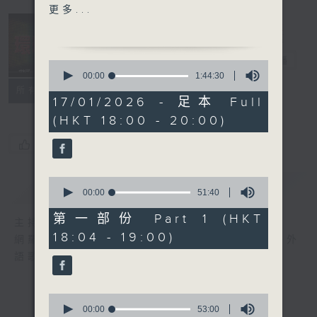
(Feat. Janice Vidal)
更多...
3. GAMER (Korean
Version)- Ash盧信宥
4. Eeny Meeny Miny
環球榜
電台直播
0
Moe- FIFTY FIFTY
seconds
00:00
1:44:30
of
5. Nothin’- Guns N’
聯絡
所有集數
1
17/01/2026 - 足本 Full
Roses
hour,
(HKT 18:00 - 20:00)
44
6. Let Loose- Jackson
minutes,
Wang
30
您喜歡這個節目嗎?
seconds
7. What Did I Do- Dress
& Tie (Stephen Sanchez
0
簡介
GIST
& Devi)
seconds
00:00
51:40
of
8. NOBODY’S GIRL- Tate
51
第一部份 Part 1 (HKT
主持人：李志剛
McRae
minutes,
18:04 - 19:00)
40
網羅全球精彩歌曲，追訪國際歌星近況。愛好外
9. Choose- ATEEZ
seconds
語歌曲的朋友，切勿錯過。
10. Such a Funny Way-
Sabrina Carpenter
0
seconds
00:00
53:00