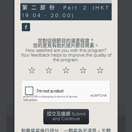
of
55
第二部份 Part 2 (HKT
最新
minutes,
LATEST
19:04 - 20:00)
0
seconds
08/08/2026
您對這個節目的滿意程度？
8/8/2026-14/8/2026
您的意見有助於提升節目質素。
How satisfied are you with this program?
1. Love Sensation - Madonna
Your feedback helps to improve the quality of
the program.
2. Close to You - Jay Fung 馮允謙
☆
☆
☆
☆
☆
3. My Guy - Sam Smith
更多...
4. Less than a Lover - JENNIE
0
5. Street of Dreams - U2
seconds
00:00
1:43:25
of
提交及繼續 Submit
1
and Continue
08/08/2026 - 足本 Full (HKT
6. MORNING DEW (DONK) -
hour,
18:00 - 20:00)
43
Beyoncé
點擊星星進行評分：一顆星為不滿意，五顆