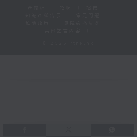
新聞稿
|
招聘
|
招標
|
知識產權告示
|
常見問題
|
私隱政策
|
無障礙播放器
|
其他語言內容
|
© 2026 rthk.hk