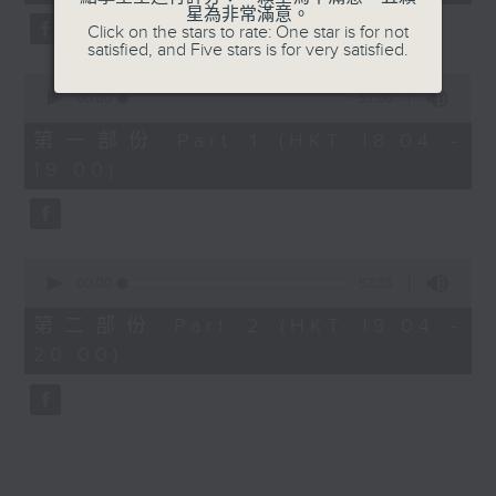
minutes,
星為非常滿意。
25
Click on the stars to rate: One star is for not
seconds
7. I Just Got Mad - Malcolm Todd
satisfied, and Five stars is for very satisfied.
0
8. The Time Of My Life - Benson
seconds
00:00
51:00
of
Boone
51
第一部份 Part 1 (HKT 18:04 -
minutes,
19:00)
0
9. Good Times - Lukas Graham
seconds
10. DAI DAI - Shakira, Burna Boy
0
seconds
00:00
52:35
of
52
第二部份 Part 2 (HKT 19:04 -
minutes,
20:00)
35
seconds