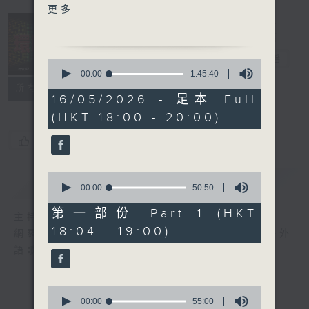
2. Rein Me In - Sam
更多...
Fender (ft.Olivia Dean)
3. FEARLESS - Irene 林
芊瑩
環球榜
電台直播
0
4. Don’t Make Me Love
seconds
00:00
1:45:40
of
U- Lizzo
聯絡
所有集數
1
16/05/2026 - 足本 Full
5. Window - Foo
hour,
(HKT 18:00 - 20:00)
45
Fighters
minutes,
6. HIDE AND SEEK - i-
40
您喜歡這個節目嗎?
seconds
dle
7. take three - moon
0
簡介
GIST
tang
seconds
00:00
50:50
of
8. Back in Love - Suki
50
第一部份 Part 1 (HKT
主持人：李志剛
Waterhouse
minutes,
18:04 - 19:00)
50
網羅全球精彩歌曲，追訪國際歌星近況。愛好外
9. I Saw Your Face -
seconds
語歌曲的朋友，切勿錯過。
Malcolm Todd
10. Shape of a Woman -
Lady Gaga
0
seconds
00:00
55:00