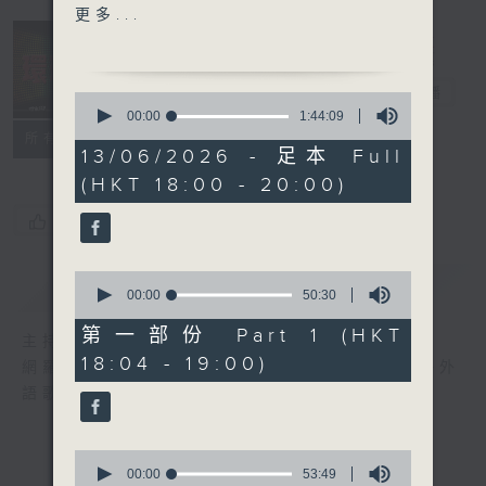
Carpenter
更多...
2. Heroine - Maroon 5
3. DAI DAI - Shakira,
Burna Boy
環球榜
電台直播
0
4. HIDE AND SEEK - i-
seconds
00:00
1:44:09
of
dle
聯絡
所有集數
1
13/06/2026 - 足本 Full
5. In The Stars - The
hour,
(HKT 18:00 - 20:00)
44
Rolling Stones
minutes,
6. lovergirl - Madison
9
您喜歡這個節目嗎?
seconds
Beer
7. Goals - LISA, Anitta,
0
簡介
GIST
Rema, FIFA Sound
seconds
00:00
50:30
of
8. MISS U - Henry
50
第一部份 Part 1 (HKT
主持人：李志剛
Moodie
minutes,
18:04 - 19:00)
30
網羅全球精彩歌曲，追訪國際歌星近況。愛好外
9. hate that I made you
seconds
語歌曲的朋友，切勿錯過。
love me - Ariana
Grande
10. JUMP - J Balvin
0
(feat. Steve Vai &
seconds
00:00
53:49