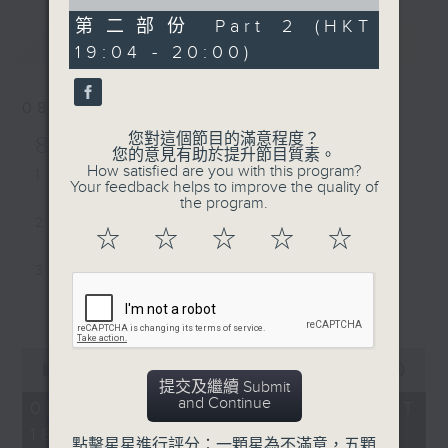
of
Travis Barker)
53
第二部份 Part 2 (HKT
最新
minutes,
LATEST
19:04 - 20:00)
49
seconds
08/08/2026
您對這個節目的滿意程度？
8/8/2026-14/8/2026
您的意見有助於提升節目質素。
How satisfied are you with this program?
1. Love Sensation - Madonna
Your feedback helps to improve the quality of
the program.
2. Close to You - Jay Fung 馮允謙
☆
☆
☆
☆
☆
3. My Guy - Sam Smith
更多...
4. Less than a Lover - JENNIE
0
5. Street of Dreams - U2
seconds
00:00
1:52:00
of
提交及繼續 Submit
1
and Continue
08/08/2026 - 足本 Full (HKT
6. MORNING DEW (DONK) -
hour,
18:04 - 20:00)
52
Beyoncé
點擊星星進行評分：一顆星為不滿意，五顆