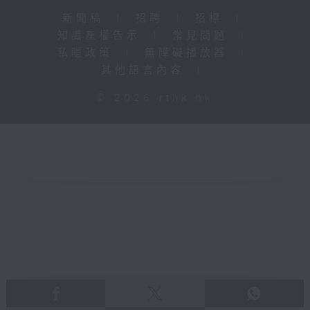
新聞稿
|
招聘
|
招標
|
知識產權告示
|
常見問題
|
私隱政策
|
無障礙播放器
|
其他語言內容
|
© 2026 rthk.hk