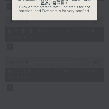
minutes,
星為非常滿意。
0
Click on the stars to rate: One star is for not
seconds
7. I Just Got Mad - Malcolm Todd
satisfied, and Five stars is for very satisfied.
0
8. The Time Of My Life - Benson
seconds
00:00
56:10
of
Boone
56
第一部份 Part 1 (HKT 18:04 -
minutes,
19:00)
10
9. Good Times - Lukas Graham
seconds
10. DAI DAI - Shakira, Burna Boy
0
seconds
00:00
56:10
of
56
第二部份 Part 2 (HKT 19:04 -
minutes,
20:00)
10
seconds