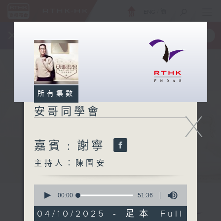
ENG
/
簡
×
全新 RTHK On The Go
取得
一手掌握 RTHK 電台、電視節目
所有集數
安哥同學會
X
嘉賓﹕謝寧
主持人：陳圖安
0
seconds
00:00
51:36
of
51
04/10/2025 - 足本 Full
minutes,