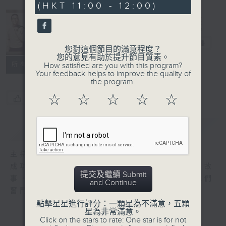
(HKT 11:00 - 12:00)
安哥同學會
電台直播
您對這個節目的滿意程度？
您的意見有助於提升節目質素。
所有集數
How satisfied are you with this program?
Your feedback helps to improve the quality of
the program.
☆
☆
☆
☆
☆
您喜歡這個節目嗎?
簡介
GIST
主持人：陳圖安
成功非必然，每位成功人士背後都有他的奮鬥故
提交及繼續 Submit
事．陳圖安每一集都會邀請他的好朋友分享他們
and Continue
奮鬥的故事，讓我們從中學習．
點擊星星進行評分：一顆星為不滿意，五顆
星為非常滿意。
Click on the stars to rate: One star is for not