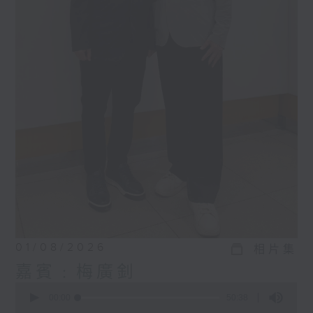
01/08/2026
相片集
嘉賓﹕梅廣釗
0
seconds
00:00
50:38
of