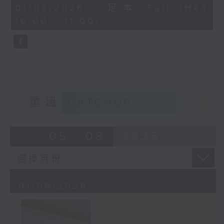
50
01/08/2026 - 足本 Full (HKT
minutes,
10:00 - 11:00)
38
seconds
重溫
CATCHUP
05 - 08
2026
01/08/2026