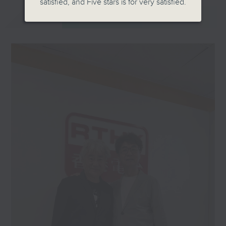
satisfied, and Five stars is for very satisfied.
最新
LATEST