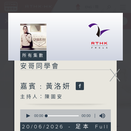
ENG
/
簡
×
全新 RTHK On The Go
取得
一手掌握 RTHK 電台、電視節目
所有集數
安哥同學會
X
嘉賓﹕黃洛妍
主持人：陳圖安
0
seconds
00:00
00:00
of
0
20/06/2026 - 足本 Full
seconds