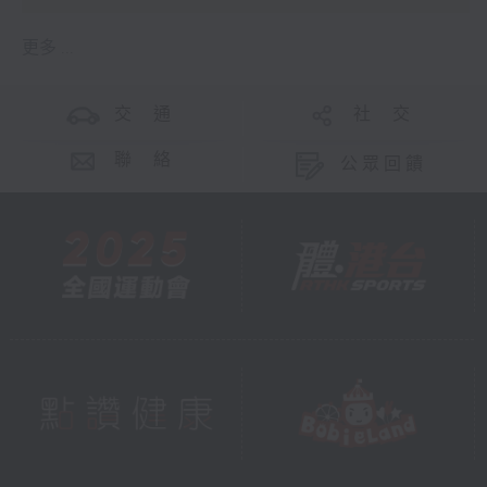
更多 ...
交 通
社 交
聯 絡
公眾回饋